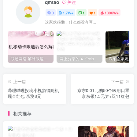
qmtao
关注
0
1.7W+
1
1
1396W+
这家伙很懒，什么都没有写...
联通网络 解除限速方法参考！畅享、畅玩、老白干等及其它地区自测了
网上分享的 41个vip解析接口 有需要的拿去~ 免费看全网VIP会员视频
上一篇
下一篇
哔哩哔哩投稿小视频得随机
京东0.01元购50个医用口罩
现金红包 亲测8元
京东领1.5元券+双11红包
相关推荐