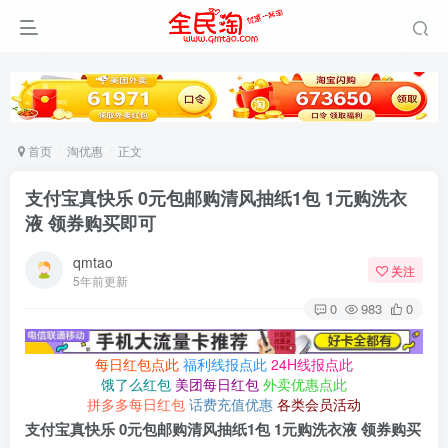
首页
淘优惠
正文
支付宝真快乐 0元包邮购清风抽纸1包 1元购洗衣
液 领券购买即可
qmtao
关注
5年前更新
0
983
0
每日红包点此
福利线报点此
24H线报点此
饿了么红包
美团每日红包
外卖优惠点此
拼多多每日红包
话费充值优惠
各类会员活动
支付宝真快乐 0元包邮购清风抽纸1包 1元购洗衣液 领券购买