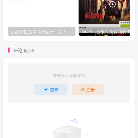
优惠寄快递最高便宜一半多！白鸽惠递
G
评论
抢沙发
请登录后发表评论
登录
注册