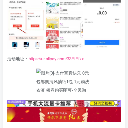
活动地址：
https://ur.alipay.com/33EtEfxx