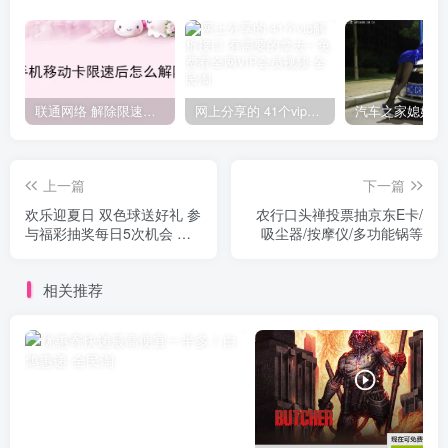
联通网络 解除限速方法参考！畅享、畅玩、老白干等及其它地区自测了
网上分享的 41个vip解析接口 有需要的拿去~ 免费看全网VIP会员视频
上一篇
下一篇
欢乐迎夏日 双色球送好礼 参
农行口头禅投票抽京东E卡/
与福彩抽奖每日5次机会 超
吸尘器/按摩仪/多功能锅等
多京东E卡等你来拿
相关推荐