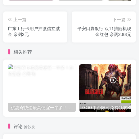
上一篇
下一篇
广东工行卡用户抽微信立减
平安口袋银行 双11抽随机现
金 亲测2元
金红包 亲测2.88元
相关推荐
优惠寄快递最高便宜一半多！白鸽惠递
G
评论
抢沙发