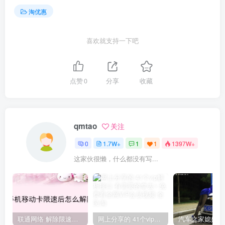
淘优惠
喜欢就支持一下吧
点赞
0
分享
收藏
qmtao
关注
0
1.7W+
1
1
1397W+
这家伙很懒，什么都没有写...
联通网络 解除限速方法参考！畅享、畅玩、老白干等及其它地区自测了
网上分享的 41个vip解析接口 有需要的拿去~ 免费看全网VIP会员视频