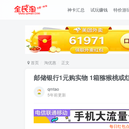
神卡汇总
试玩赚钱
特价游
首页
淘优惠
正文
邮储银行1元购实物 1箱猕猴桃或
qmtao
5年前更新
每日红包