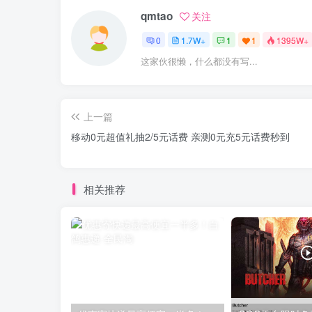
qmtao
关注
0
1.7W+
1
1
1395W+
这家伙很懒，什么都没有写...
上一篇
移动0元超值礼抽2/5元话费 亲测0元充5元话费秒到
相关推荐