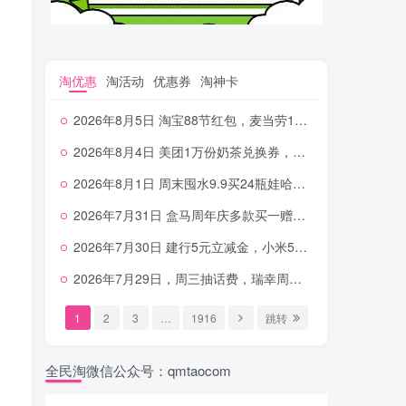
淘优惠
淘活动
优惠券
淘神卡
2026年8月5日 淘宝88节红包，麦当劳150万份柠檬水，三万份瑞幸免单，霸王9万份0.01券等
2026年8月4日 美团1万份奶茶兑换券，农行5E卡，中行支付超给利，美团领18个冰激凌，小米每天领2-6元等等
2026年8月1日 周末囤水9.9买24瓶娃哈哈，建行100元京东券，移动5元话费，麦当劳甜筒，交行立减金等
2026年7月31日 盒马周年庆多款买一赠一，饿了么拆红包，建行30立减金，农行领10元刷卡金等
2026年7月30日 建行5元立减金，小米5元，抢2500份爷爷不泡茶，闪购20-20，3元吃瑞幸咖啡等
2026年7月29日，周三抽话费，瑞幸周三免单，4.9元瑞幸咖啡，蜜雪兑换券，工行5元立减金等
1
2
3
…
1916
跳转
全民淘微信公众号：qmtaocom