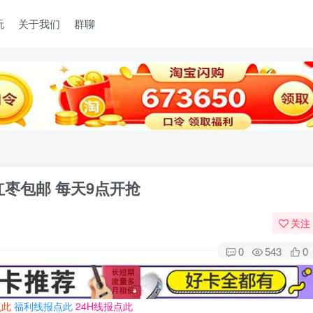
玩
关于我们
群聊
红枣包邮 每天9点开抢
关注
0
543
0
点此
福利线报点此
24H线报点此