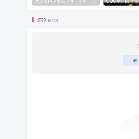
优惠寄快递最高便宜一半多！白鸽惠递
评论
抢沙发