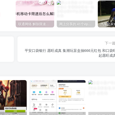
联通网络 解除限速方法参考！畅享、畅玩、老白干等及其它地区自测了
网上分享的 41个vip解析接口 有需要的拿去~ 免费看全网VIP会员视频
下一
平安口袋银行 愿旺成真 集潮玩盲盒抽666元红包 和口袋
起愿旺成