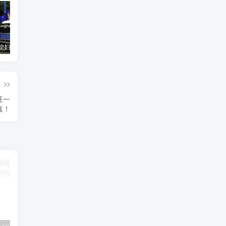
汽车之家媳妇当车模，四年大汇总，500多张媳妇图
优惠寄快递最高便宜一半多！白鸽惠递
GOG平台限时免费领取BUTCHER（屠夫）
篇
旺一
真！