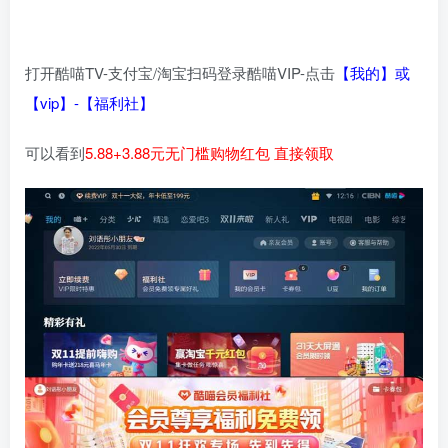
打开酷喵TV-支付宝/淘宝扫码登录酷喵VIP-点击
【我的】或
【vip】-【福利社】
可以看到
5.88+3.88元无门槛购物红包 直接领取