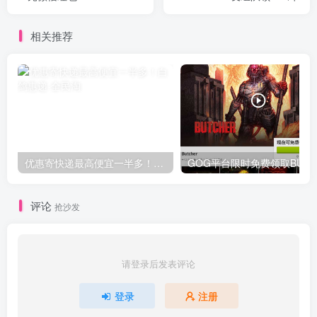
相关推荐
优惠寄快递最高便宜一半多！白鸽惠递
G
评论
抢沙发
请登录后发表评论
登录
注册