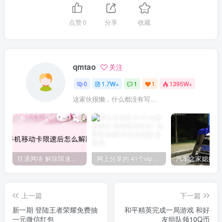
点赞
0
分享
收藏
qmtao
关注
0
1.7W+
1
1
1395W+
这家伙很懒，什么都没有写...
联通网络 解除限速方法参考！畅享、畅玩、老白干等及其它地区自测了
网上分享的 41个vip解析接口 有需要的拿去~ 免费看全网VIP会员视频
上一篇
下一篇
新一期 登陆王者荣耀免费抽
和平精英完成一局游戏 和好
一元微信红包
友组队领10Q币