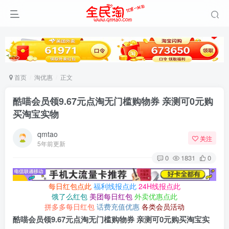
首页
淘优惠
正文
酷喵会员领9.67元点淘无门槛购物券 亲测可0元购
买淘宝实物
qmtao
关注
5年前更新
0
1831
0
每日红包点此
福利线报点此
24H线报点此
饿了么红包
美团每日红包
外卖优惠点此
拼多多每日红包
话费充值优惠
各类会员活动
酷喵会员领9.67元点淘无门槛购物券 亲测可0元购买淘宝实