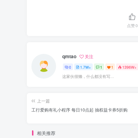
点赞
0
qmtao
关注
0
1.7W+
1
1
1396W+
这家伙很懒，什么都没有写...
上一篇
工行爱购有礼小程序 每日10点起 抽权益卡券5折购
相关推荐