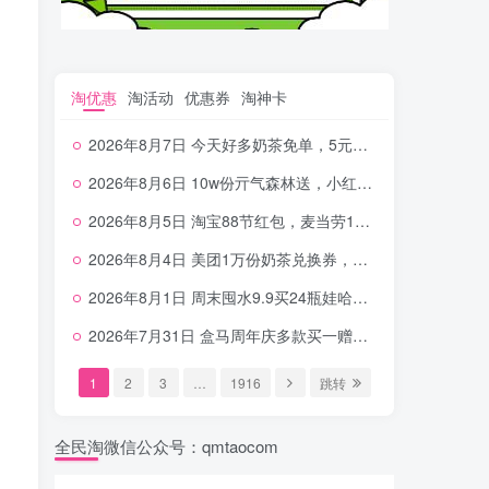
淘优惠
淘活动
优惠券
淘神卡
2026年8月7日 今天好多奶茶免单，5元农行省钱卡，京东抢0.01沪上，邮储5.88元等
2026年8月6日 10w份亓气森林送，小红书12元无门槛，中行电费30-10，0元柠檬水+0撸汉堡等
2026年8月5日 淘宝88节红包，麦当劳150万份柠檬水，三万份瑞幸免单，霸王9万份0.01券等
2026年8月4日 美团1万份奶茶兑换券，农行5E卡，中行支付超给利，美团领18个冰激凌，小米每天领2-6元等等
2026年8月1日 周末囤水9.9买24瓶娃哈哈，建行100元京东券，移动5元话费，麦当劳甜筒，交行立减金等
2026年7月31日 盒马周年庆多款买一赠一，饿了么拆红包，建行30立减金，农行领10元刷卡金等
1
2
3
…
1916
跳转
全民淘微信公众号：qmtaocom