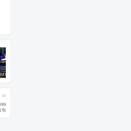
汽车之家媳妇当车模，四年大汇总，500多张媳妇图
优惠寄快递最高便宜一半多！白鸽惠递
GOG平台限时免费领取BUTCHER（屠夫）
篇
99
红包