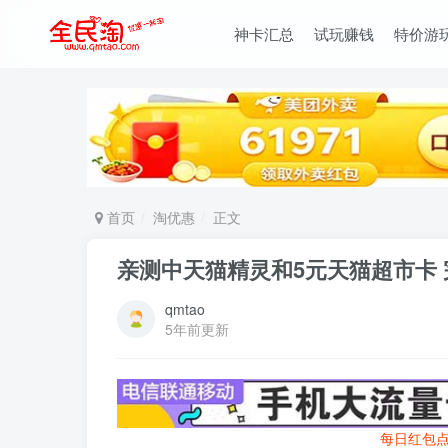
神卡汇总
试玩赚钱
特价游
首页
淘优惠
正文
亲测中天猫精灵和5元天猫超市卡
qmtao
5年前更新
每日红包