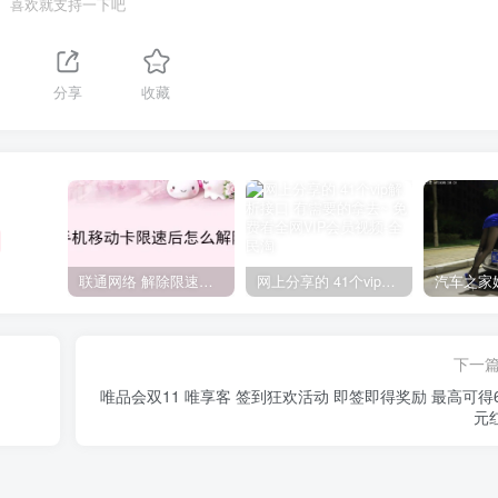
喜欢就支持一下吧
分享
收藏
联通网络 解除限速方法参考！畅享、畅玩、老白干等及其它地区自测了
网上分享的 41个vip解析接口 有需要的拿去~ 免费看全网VIP会员视频
下一
唯品会双11 唯享客 签到狂欢活动 即签即得奖励 最高可得6
元