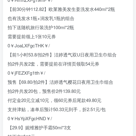
【前30分钟112.82】欧莱雅美发生姜洗发水440ml*2瓶
也有洗发水1瓶+润发乳1瓶的组合
拍下送随机旅行装洗护100ml*2瓶
需要提前领上1张10元券
0￥JoaLXFgcTHK￥/
【前1小时53.8/拍2件】洁婷透气双U日夜用卫生巾组合
拍2件共发2套，需要提前在详情页领取54元券
0￥jFEZXFg1tth￥/
预售【69.80/拍2件】洁婷透气樱花日夜用卫生巾组合
拍2件共发20包，预售价2件139.80元
付定金20元立减10元，领60元券后尾款49.80元
支持津贴，凑单后预计50.33元到手，折2.51元/包
0￥HsYpXFgcHND￥/
【29.9】妮维雅护手霜50ml*3支