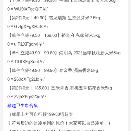
0￥WU9jXFgcQIT￥/
【第2件0元┆49.90】雪龙瑞斯.生态胚芽米2.5kg
0￥GvIgXFgXRJS￥/
【单件立减79.50┆169.00】裕道府.私家鲜米5kg
0￥uIRLXFgcrvI￥/
【单件立减49.90┆99.80】崇明岛.2021当季秋收新大米5kg
0￥TtUfXFgXuot￥/
【单件立减49.90┆99.90】泰金香.湄南香米5kg
0￥260cXFg2Llq￥/
【第2件0元┆135.80】五米常香.有机五常稻花香米5kg
0￥ZvjhXFgd2Qa￥/
猫超卫生巾合集
（标题上方可自行领199-30猫超券
┆符号后边的是凑单用的原价！大家可以自己凑单！）