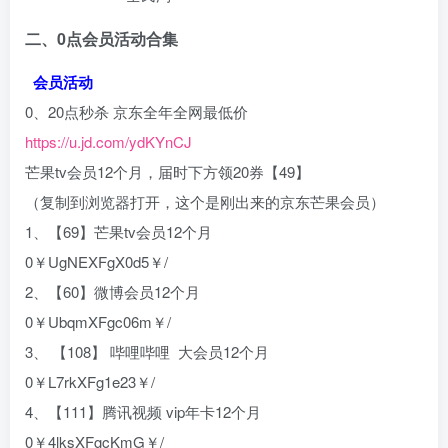
二、0点会员活动合集
会员活动
0、20点秒杀 京东全年全网最低价
https://u.jd.com/ydKYnCJ
芒果tv会员12个月，届时下方领20券【49】
（复制到浏览器打开，这个是刚出来的京东芒果会员）
1、【69】芒果tv会员12个月
0￥UgNEXFgX0d5￥/
2、【60】微博会员12个月
0￥UbqmXFgc06m￥/
3、 【108】 哔哩哔哩 大会员12个月
0￥L7rkXFg1e23￥/
4、【111】腾讯视频 vip年卡12个月
0￥4lksXFgcKmG￥/