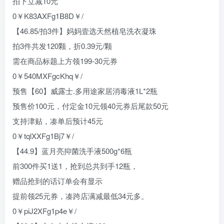
拍下立减10元
0￥K83AXFg1B8D￥/
【46.85/拍3件】妈妈壹选天然植皂洗衣凝珠
拍3件共发120颗，折0.39元/颗
需在商品标题上方领199-30元券
0￥540MXFgcKhq￥/
预售【60】威露士.多用途家居消毒液1L*2瓶
预售价100元，付定金10元领40元券后尾款50元
支持津贴，凑单后预计45元
0￥tqlXXFg1Bj7￥/
【44.9】蓝月亮抑菌洗手液500g*6瓶
前300件买1送1，抢到总共到手12瓶，
赠品抢到的话订单会有显示
提前领25元券，凑跨店满减最低34元多。
0￥piJ2XFg1p4e￥/