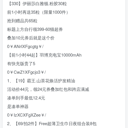
【330】伊丽莎白雅顿.粉胶30粒
前1小时再送35粒（限量1000件）
抢到赠品共65粒
标题上方自行领399-60猫超券
叠加10元券后就是这个价
0￥ANrIXFgcgtg￥/
【前1小时44起】羽博充电宝10000mAh
有快充版贵了5
0￥CwZ1XFgcjo3￥/
1、【19】霸王.山茶花焕活护发精油
活动价44元，领24元券叠加红包和跨店满减
凑单到手最低12.4元
是凑单神器
0￥IzXCXFgXZee￥/
2、【69/拍2件】Free超薄卫生巾日夜组合装8包