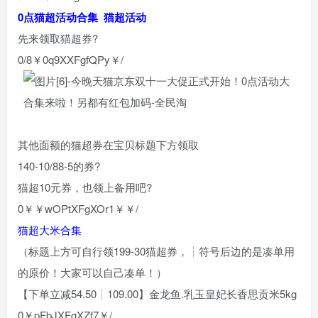
0点猫超活动合集 猫超活动
先来领取猫超券?
0/8￥0q9XXFgfQPy￥/
其他面额的猫超券在宝贝标题下方领取
140-10/88-5的券?
猫超10元券，也领上备用吧?
0￥￥wOPtXFgXOr1￥￥/
猫超大米合集
（标题上方可自行领199-30猫超券，┆符号后边的是凑单用
的原价！大家可以自己凑单！）
【下单立减54.50┆109.00】金龙鱼.乳玉皇妃长香思贡米5kg
0￥pFbJXFgXZf7￥/