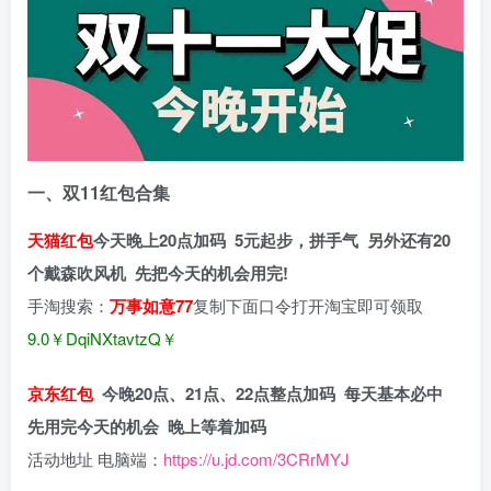
一、双11红包合集
天猫红包
今天晚上20点加码
5元起步，拼手气
另外还有20
个戴森吹风机
先把今天的机会用完!
手淘搜索：
万事如意77
复制下面口令打开淘宝即可领取
9.0￥DqiNXtavtzQ￥
京东红包
今晚20点、21点、22点整点加码
每天基本必中
先用完今天的机会
晚上等着加码
活动地址 电脑端：
https://u.jd.com/3CRrMYJ