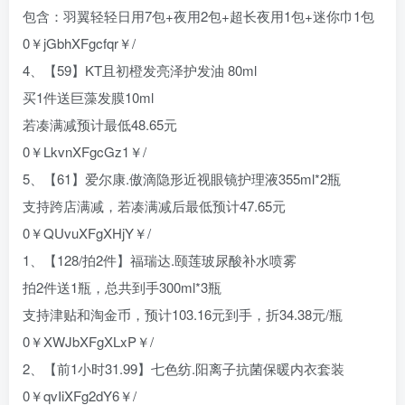
包含：羽翼轻轻日用7包+夜用2包+超长夜用1包+迷你巾1包
0￥jGbhXFgcfqr￥/
4、【59】KT且初橙发亮泽护发油 80ml
买1件送巨藻发膜10ml
若凑满减预计最低48.65元
0￥LkvnXFgcGz1￥/
5、【61】爱尔康.傲滴隐形近视眼镜护理液355ml*2瓶
支持跨店满减，若凑满减后最低预计47.65元
0￥QUvuXFgXHjY￥/
1、【128/拍2件】福瑞达.颐莲玻尿酸补水喷雾
拍2件送1瓶，总共到手300ml*3瓶
支持津贴和淘金币，预计103.16元到手，折34.38元/瓶
0￥XWJbXFgXLxP￥/
2、【前1小时31.99】七色纺.阳离子抗菌保暖内衣套装
0￥qvIiXFg2dY6￥/