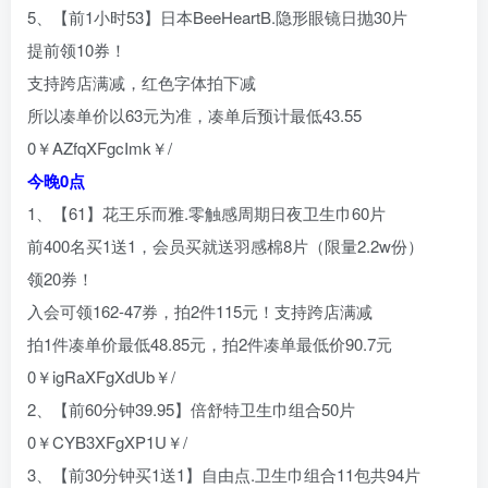
5、【前1小时53】日本BeeHeartB.隐形眼镜日抛30片
提前领10券！
支持跨店满减，红色字体拍下减
所以凑单价以63元为准，凑单后预计最低43.55
0￥AZfqXFgcImk￥/
今晚0点
1、【61】花王乐而雅.零触感周期日夜卫生巾60片
前400名买1送1，会员买就送羽感棉8片（限量2.2w份）
领20券！
入会可领162-47券，拍2件115元！支持跨店满减
拍1件凑单价最低48.85元，拍2件凑单最低价90.7元
0￥igRaXFgXdUb￥/
2、【前60分钟39.95】倍舒特卫生巾组合50片
0￥CYB3XFgXP1U￥/
3、【前30分钟买1送1】自由点.卫生巾组合11包共94片