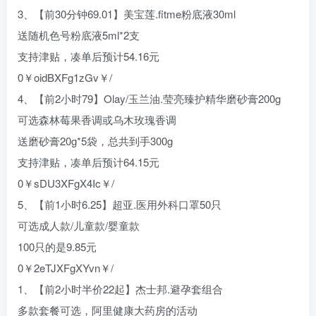
3、【前30分钟69.01】美宝莲.fitme粉底液30ml
送随机色号粉底液5ml*2支
支持津贴，凑单后预计54.16元
0￥oidBXFg1zGv￥/
4、【前2小时79】Olay/玉兰油.莹亮臻护精华磨砂膏200g
可选森林莓果香调或乌木玫瑰香调
送磨砂膏20g*5袋，总共到手300g
支持津贴，凑单后预计64.15元
0￥sDU3XFgX4Ic￥/
5、【前1小时6.25】超亚.医用外科口罩50只
可选成人款/儿童款/婴童款
100只的是9.85元
0￥2eTJXFgXYvn￥/
1、【前2小时半价22起】杰士邦.避孕套组合
多款套餐可选，阿里健康大药房的活动