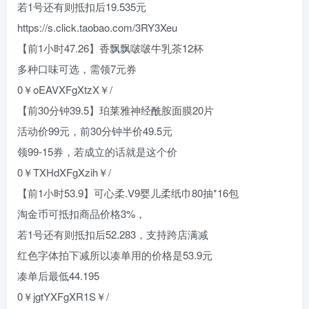
若1号还有则抵扣后19.535元
https://s.click.taobao.com/3RY3Xeu
【前1小时47.26】香飘飘啵啵牛乳茶12杯
多种口味可选，需领7元券
0￥oEAVXFgXtzX￥/
【前30分钟39.5】珀莱雅神经酰胺面膜20片
活动价99元，前30分钟半价49.5元
领99-15券，若成立的话就是这个价
0￥TXHdXFgXzih￥/
【前1小时53.9】可心柔.V9婴儿柔纸巾80抽*16包
淘金币可抵扣商品价格3%，
若1号还有则抵扣后52.283，支持跨店满减
红色字体拍下减所以凑单用的价格是53.9元
凑单后最低44.195
0￥jgtYXFgXR1S￥/