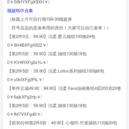
0￥S9HYXFgX9XH￥/
猫超纸巾合集
（标题上方可自行领199-30猫超券
┆符号后边的是凑单用的原价！大家可以自己凑单！）
【第2件0元┆69.90】洁柔.婴儿抽纸100抽24包
0￥9H4BXFgX92Z￥/
【第2件5折┆59.90】洁柔.抽纸130抽18包
0￥KV4RXFg2sYu￥/
【第2件5折┆39.90】洁柔.Lotion系列抽纸100抽6包
0￥x0kfXFg2PtL￥/
【单件立减49.90┆99.90】洁柔.Face油画卷纸4层200克20卷
0￥6ajkXFg2rtp￥/
【第2件5折┆59.90】洁柔.抽纸130抽18包
0￥fM7VXFgdlii￥/
【前30分钟第2件5折┆49.90】心相印.竹派抽纸110抽20包