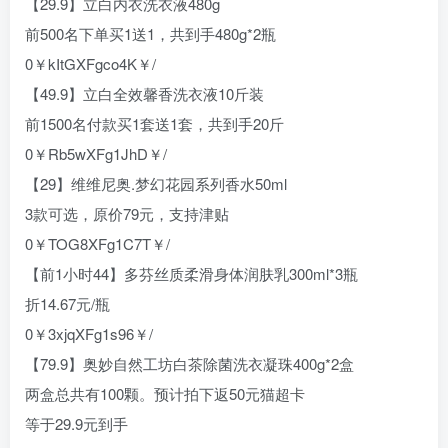
【29.9】立白内衣洗衣液480g
前500名下单买1送1，共到手480g*2瓶
0￥kItGXFgco4K￥/
【49.9】立白全效馨香洗衣液10斤装
前1500名付款买1套送1套，共到手20斤
0￥Rb5wXFg1JhD￥/
【29】维维尼奥.梦幻花园系列香水50ml
3款可选，原价79元，支持津贴
0￥TOG8XFg1C7T￥/
【前1小时44】多芬丝质柔滑身体润肤乳300ml*3瓶
折14.67元/瓶
0￥3xjqXFg1s96￥/
【79.9】奥妙自然工坊白茶除菌洗衣凝珠400g*2盒
两盒总共有100颗。预计拍下返50元猫超卡
等于29.9元到手