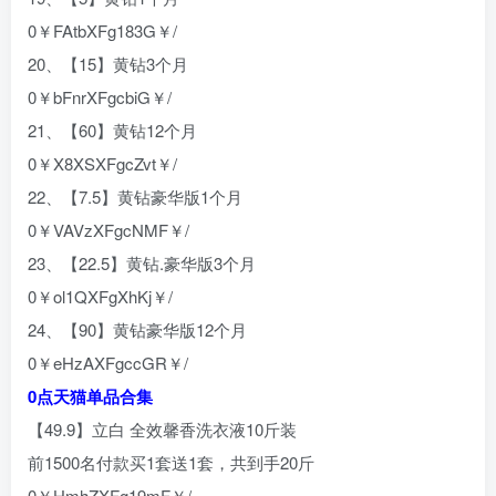
0￥FAtbXFg183G￥/
20、【15】黄钻3个月
0￥bFnrXFgcbiG￥/
21、【60】黄钻12个月
0￥X8XSXFgcZvt￥/
22、【7.5】黄钻豪华版1个月
0￥VAVzXFgcNMF￥/
23、【22.5】黄钻.豪华版3个月
0￥ol1QXFgXhKj￥/
24、【90】黄钻豪华版12个月
0￥eHzAXFgccGR￥/
0点天猫单品合集
【49.9】立白 全效馨香洗衣液10斤装
前1500名付款买1套送1套，共到手20斤
0￥HmhZXFg19mF￥/