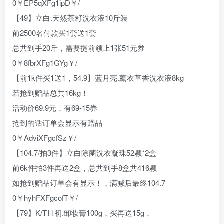
0￥EP5qXFg1ipD￥/
【49】立白.天然茶籽洗衣液10斤装
前2500名付款买1套送1套
总共到手20斤，需要提前领上1张51元券
0￥8fbrXFg1GYg￥/
【前1k件买1送1，54.9】蓝月亮.薰衣草香洗衣液8kg
若抢到赠品总共16kg！
活动价69.9元，有69-15券
抢到的话订单会显示有赠品
0￥AdviXFgcfSz￥/
【104.7/拍3件】立白除菌洗衣凝珠52颗*2盒
前6k件拍3件再送2盒，总共到手8盒共416颗
如抢到赠品订单会有显示！，满减后最终104.7
0￥hyhFXFgcofT￥/
【79】K/T且初.卸妆膏100g，买再送15g，