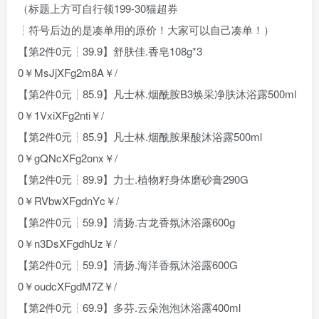
（标题上方可自行领199-30猫超券
┆符号后边的是凑单用的原价！大家可以自己凑单！）
【第2件0元┆39.9】舒肤佳.香皂108g*3
0￥MsJjXFg2m8A￥/
【第2件0元┆85.9】凡士林.烟酰胺B3焕采净肤沐浴露500ml
0￥1VxiXFg2nti￥/
【第2件0元┆85.9】凡士林.烟酰胺果酸沐浴露500ml
0￥gQNcXFg2onx￥/
【第2件0元┆89.9】力士.植物籽身体磨砂膏290G
0￥RVbwXFgdnYc￥/
【第2件0元┆59.9】清扬.古龙香氛沐浴露600g
0￥n3DsXFgdhUz￥/
【第2件0元┆59.9】清扬.海洋香氛沐浴露600G
0￥oudcXFgdM7Z￥/
【第2件0元┆69.9】多芬.云朵泡泡沐浴露400ml