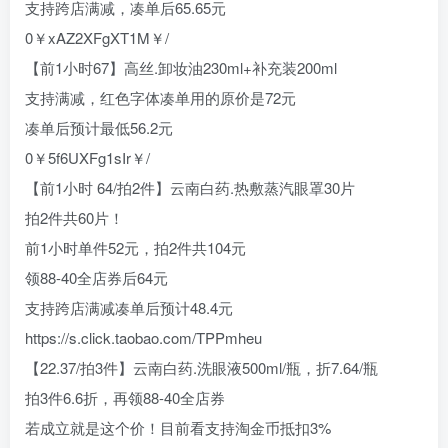
支持跨店满减，凑单后65.65元
0￥xAZ2XFgXT1M￥/
【前1小时67】高丝.卸妆油230ml+补充装200ml
支持满减，红色字体凑单用的原价是72元
凑单后预计最低56.2元
0￥5f6UXFg1sIr￥/
【前1小时 64/拍2件】云南白药.热敷蒸汽眼罩30片
拍2件共60片！
前1小时单件52元，拍2件共104元
领88-40全店券后64元
支持跨店满减凑单后预计48.4元
https://s.click.taobao.com/TPPmheu
【22.37/拍3件】云南白药.洗眼液500ml/瓶，折7.64/瓶
拍3件6.6折，再领88-40全店券
若成立就是这个价！目前看支持淘金币抵扣3%