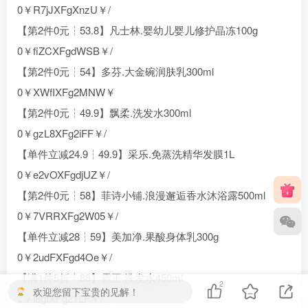
0￥R7jJXFgXnzU￥/
【第2件0元┆53.8】凡士林.婴幼儿婴儿修护晶冻100g
0￥fiZCXFgdWSB￥/
【第2件0元┆54】多芬.大金碗润肤乳300ml
0￥XWfIXFg2MNW￥
【第2件0元┆49.9】飘柔.洗发水300ml
0￥gzL8XFg2iFF￥/
【单件立减24.9┆49.9】采乐.免蒸洗精华发膜1L
0￥e2vOXFgdjUZ￥/
【第2件0元┆58】菲诗小铺.浪漫邂逅香水沐浴露500ml
0￥7VRRXFg2W05￥/
【单件立减28┆59】美加净.果酸身体乳300g
0￥2udFXFgd4Oe￥/
【满1件5折┆88】霸王.洗发水450ml
2
欢迎您留下宝贵的见解！
0￥l8gtXFg21LF￥/