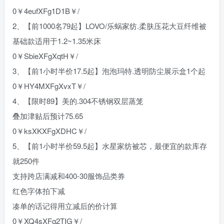
0￥4eufXFg1D1B￥/
2、【前1000名79起】LOVO/乐蜗家纺.柔肤压花大豆纤维被
基础款适用于1.2~1.35米床
0￥SbieXFgXqtH￥/
3、【前1小时半价17.5起】泡泡玛特.透明防尘展示盒1个起
0￥HY4MXFgXvxT￥/
4、【限时89】美的.304不锈钢双层蒸笼
叠加津贴后预计75.65
0￥ksXKXFgXDHC￥/
5、【前1小时半价59.5起】水星家纺被芯，最便宜的款库存
就250件
支持跨店满减和400-30服饰品类券
红色字体拍下减
凑单的话记得用立减后的价计算
0￥XQ4sXFg2TIG￥/