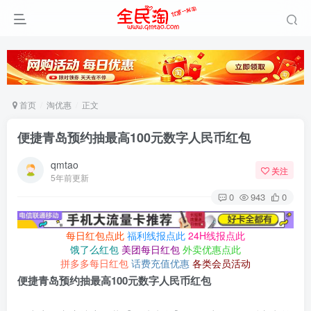
首页
淘优惠
正文
便捷青岛预约抽最高100元数字人民币红包
qmtao
关注
5年前更新
0
943
0
每日红包点此
福利线报点此
24H线报点此
饿了么红包
美团每日红包
外卖优惠点此
拼多多每日红包
话费充值优惠
各类会员活动
便捷青岛预约抽最高100元数字人民币红包