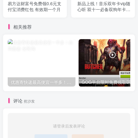
易方达财富号免费领0.6元支
新品上线！音乐双年卡vip随
付宝消费红包 有效期一个月
心听 双十一必备双狗年卡等
联合会员
相关推荐
优惠寄快递最高便宜一半多！白鸽惠递
G
评论
抢沙发
请登录后发表评论