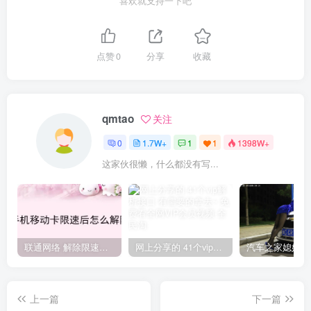
喜欢就支持一下吧
点赞
0
分享
收藏
qmtao
关注
0
1.7W+
1
1
1398W+
这家伙很懒，什么都没有写...
联通网络 解除限速方法参考！畅享、畅玩、老白干等及其它地区自测了
网上分享的 41个vip解析接口 有需要的拿去~ 免费看全网VIP会员视频
上一篇
下一篇