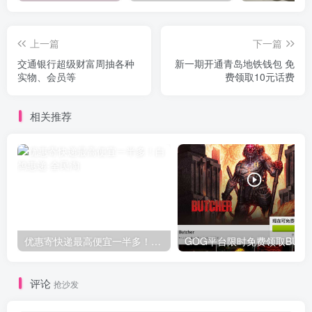
上一篇
下一篇
交通银行超级财富周抽各种
新一期开通青岛地铁钱包 免
实物、会员等
费领取10元话费
相关推荐
优惠寄快递最高便宜一半多！白鸽惠递
G
评论
抢沙发