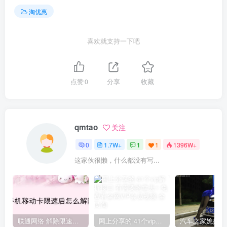
淘优惠
喜欢就支持一下吧
点赞
0
分享
收藏
qmtao
关注
0
1.7W+
1
1
1396W+
这家伙很懒，什么都没有写...
联通网络 解除限速方法参考！畅享、畅玩、老白干等及其它地区自测了
网上分享的 41个vip解析接口 有需要的拿去~ 免费看全网VIP会员视频