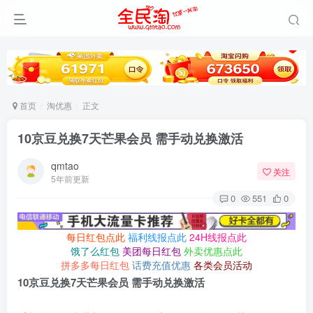
首页
淘优惠
正文
10京豆兑换7天芒果会员 需手动兑换激活
qmtao
关注
5年前更新
0
551
0
每日红包点此
福利线报点此
24H线报点此
饿了么红包
美团每日红包
外卖优惠点此
拼多多每日红包
话费充值优惠
各类会员活动
10京豆兑换7天芒果会员 需手动兑换激活