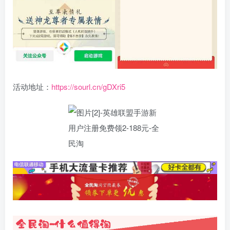
活动地址：
https://sourl.cn/gDXri5