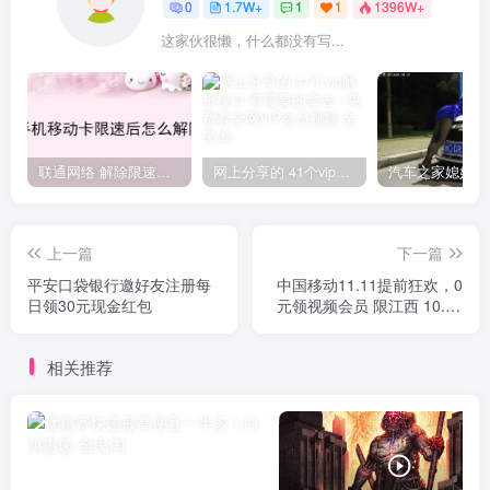
0
1.7W+
1
1
1396W+
这家伙很懒，什么都没有写...
联通网络 解除限速方法参考！畅享、畅玩、老白干等及其它地区自测了
网上分享的 41个vip解析接口 有需要的拿去~ 免费看全网VIP会员视频
上一篇
下一篇
平安口袋银行邀好友注册每
中国移动11.11提前狂欢，0
日领30元现金红包
元领视频会员 限江西 10.31
结束
相关推荐