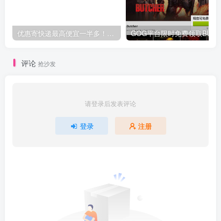
优惠寄快递最高便宜一半多！白鸽惠递
G
评论
抢沙发
请登录后发表评论
登录
注册