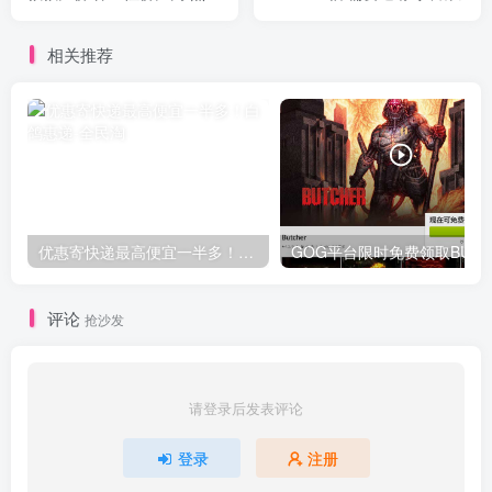
才能拿到的绝密清单！
相关推荐
优惠寄快递最高便宜一半多！白鸽惠递
G
评论
抢沙发
请登录后发表评论
登录
注册