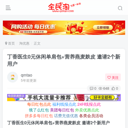
首页
淘优惠
正文
丁香医生0元休闲单肩包+营养燕麦麸皮 邀请2个新
用户
qmtao
关注
5年前更新
0
648
0
每日红包点此
福利线报点此
24H线报点此
饿了么红包
美团每日红包
外卖优惠点此
拼多多每日红包
话费充值优惠
各类会员活动
丁香医生0元休闲单肩包+营养燕麦麸皮 邀请2个新用户