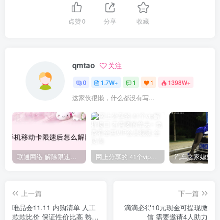
点赞
0
分享
收藏
qmtao
关注
0
1.7W+
1
1
1398W+
这家伙很懒，什么都没有写...
联通网络 解除限速方法参考！畅享、畅玩、老白干等及其它地区自测了
网上分享的 41个vip解析接口 有需要的拿去~ 免费看全网VIP会员视频
上一篇
下一篇
唯品会11.11 内购清单 人工
滴滴必得10元现金可提现微
款款比价 保证性价比高 熟人
信 需要邀请4人助力