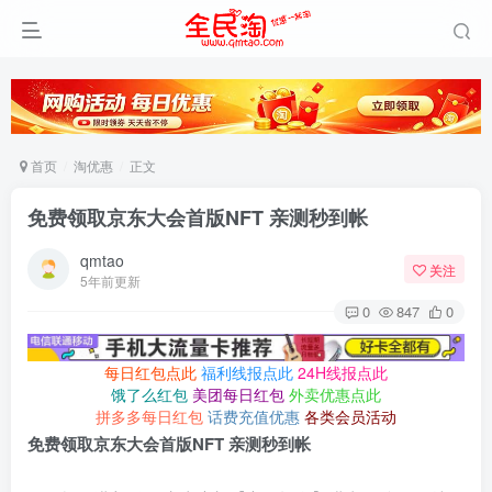
首页
淘优惠
正文
免费领取京东大会首版NFT 亲测秒到帐
qmtao
关注
5年前更新
0
847
0
每日红包点此
福利线报点此
24H线报点此
饿了么红包
美团每日红包
外卖优惠点此
拼多多每日红包
话费充值优惠
各类会员活动
免费领取京东大会首版NFT 亲测秒到帐