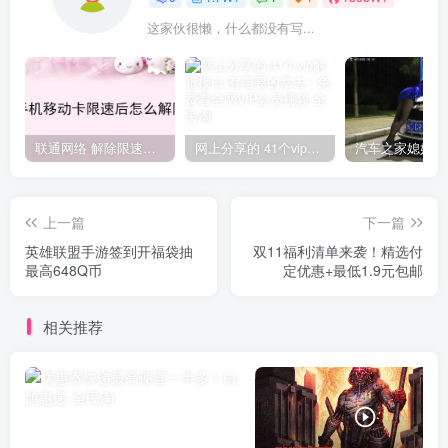
这家伙很懒，什么都没有写...
联通网络 解除限速方法参考！畅享、畅玩、老白干等及其它地区自测了
网上分享的 41个vip解析接口 有需要的拿去~ 免费看全网VIP会员视频
上一篇
下一篇
英雄联盟手游签到开福袋抽
双11福利清单来袭！精选付
最高648Q币
定优惠+最低1.9元包邮
相关推荐