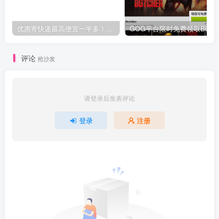
优惠寄快递最高便宜一半多！白鸽惠递
G
评论
抢沙发
请登录后发表评论
登录
注册