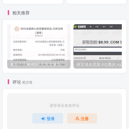
14.2美元起
全场9折,香港2G内存VPS月
付50元起
相关推荐
海南小天神卡5元无限流量办理的方法，5元流量不限量自行车来了
便宜域名优惠 6位数的.xyz
评论
抢沙发
请登录后发表评论
登录
注册