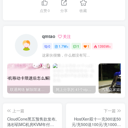
点赞
0
分享
收藏
qmtao
关注
0
1.7W+
1
1
1395W+
这家伙很懒，什么都没有写...
联通网络 解除限速方法参考！畅享、畅玩、老白干等及其它地区自测了
网上分享的 41个vip解析接口 有需要的拿去~ 免费看全网VIP会员视频
上一篇
下一篇
CloudCone黑五预售款发布,
HostXen双十一充300送50
洛杉矶MC机房KVM年付
元/充500送100元/充1000元