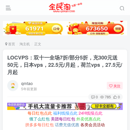
首页
淘主机
正文
LOCVPS：双十一全场7折/部分5折，充300元送
50元，日本vps，22.5元/月起，荷兰vps，27.5元/
月起
qmtao
关注
5年前更新
0
785
0
每日红包点此
福利线报点此
24H线报点此
饿了么红包
美团每日红包
外卖优惠点此
拼多多每日红包
话费充值优惠
各类会员活动