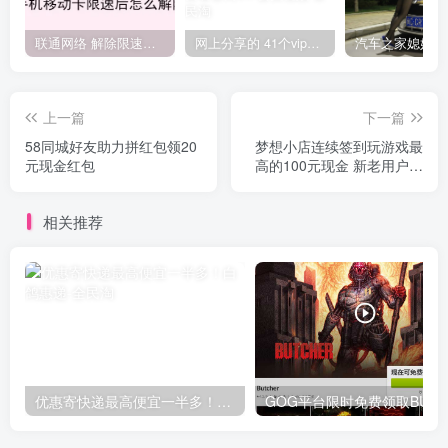
联通网络 解除限速方法参考！畅享、畅玩、老白干等及其它地区自测了
网上分享的 41个vip解析接口 有需要的拿去~ 免费看全网VIP会员视频
上一篇
下一篇
58同城好友助力拼红包领20
梦想小店连续签到玩游戏最
元现金红包
高的100元现金 新老用户都
可参加
相关推荐
优惠寄快递最高便宜一半多！白鸽惠递
G