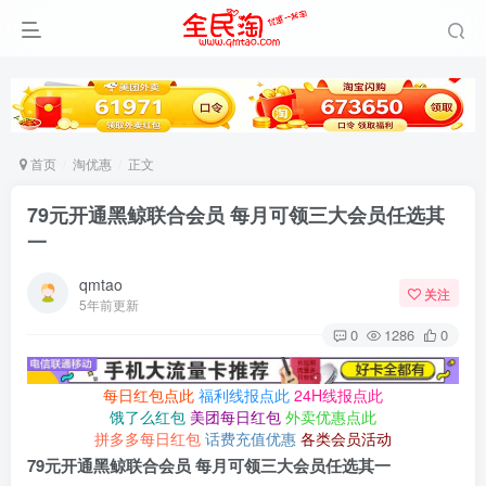
首页
淘优惠
正文
79元开通黑鲸联合会员 每月可领三大会员任选其
一
qmtao
关注
5年前更新
0
1286
0
每日红包点此
福利线报点此
24H线报点此
饿了么红包
美团每日红包
外卖优惠点此
拼多多每日红包
话费充值优惠
各类会员活动
79元开通黑鲸联合会员 每月可领三大会员任选其一