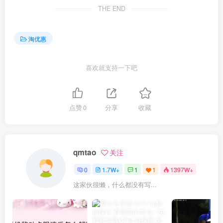
THE END
淘优惠
喜欢就支持一下吧
点赞
0
分享
收藏
qmtao
关注
0
1.7W+
1
1
1397W+
这家伙很懒，什么都没有写...