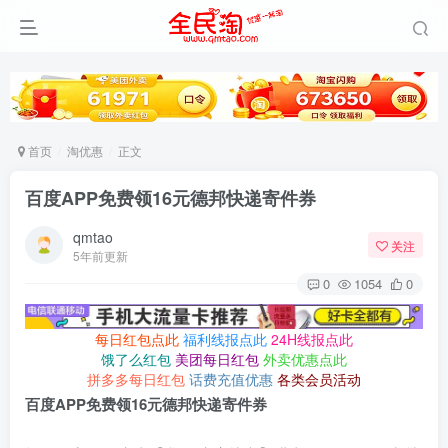
首页
淘优惠
正文
百度APP免费领16元德邦快递寄件券
qmtao
关注
5年前更新
0
1054
0
每日红包点此
福利线报点此
24H线报点此
饿了么红包
美团每日红包
外卖优惠点此
拼多多每日红包
话费充值优惠
各类会员活动
百度APP免费领16元德邦快递寄件券