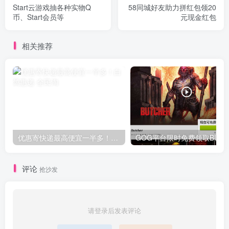
Start云游戏抽各种实物Q
58同城好友助力拼红包领20
币、Start会员等
元现金红包
相关推荐
优惠寄快递最高便宜一半多！白鸽惠递
G
评论
抢沙发
请登录后发表评论