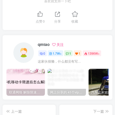
喜欢就支持一下吧
点赞
0
分享
收藏
qmtao
关注
0
1.7W+
1
1
1396W+
这家伙很懒，什么都没有写...
联通网络 解除限速方法参考！畅享、畅玩、老白干等及其它地区自测了
网上分享的 41个vip解析接口 有需要的拿去~ 免费看全网VIP会员视频
上一篇
下一篇