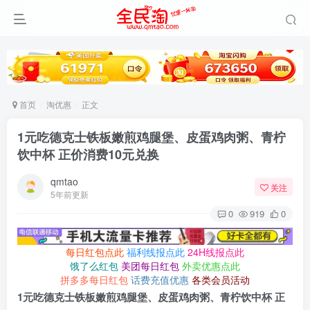
首页
淘优惠
正文
1元吃德克士铁板嫩煎鸡腿堡、皮蛋鸡肉粥、青柠
饮中杯 正价消费10元兑换
qmtao
关注
5年前更新
0
919
0
每日红包点此
福利线报点此
24H线报点此
饿了么红包
美团每日红包
外卖优惠点此
拼多多每日红包
话费充值优惠
各类会员活动
1元吃德克士铁板嫩煎鸡腿堡、皮蛋鸡肉粥、青柠饮中杯 正