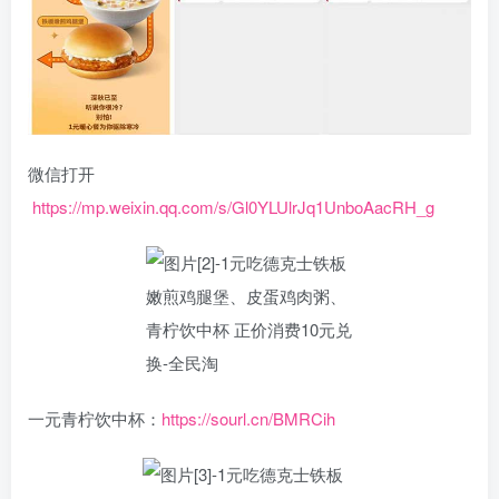
微信打开
https://mp.weixin.qq.com/s/Gl0YLUlrJq1UnboAacRH_g
一元青柠饮中杯：
https://sourl.cn/BMRCih