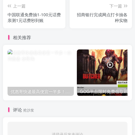
上一篇
下一篇
中国联通免费抽1-100元话费
招商银行完成网点打卡抽各
亲测1元话费秒到账
种实物
相关推荐
优惠寄快递最高便宜一半多！白鸽惠递
G
评论
抢沙发
请登录后发表评论