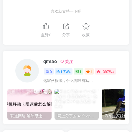
喜欢就支持一下吧
点赞
0
分享
收藏
qmtao
关注
0
1.7W+
1
1
1397W+
这家伙很懒，什么都没有写...
联通网络 解除限速方法参考！畅享、畅玩、老白干等及其它地区自测了
网上分享的 41个vip解析接口 有需要的拿去~ 免费看全网VIP会员视频