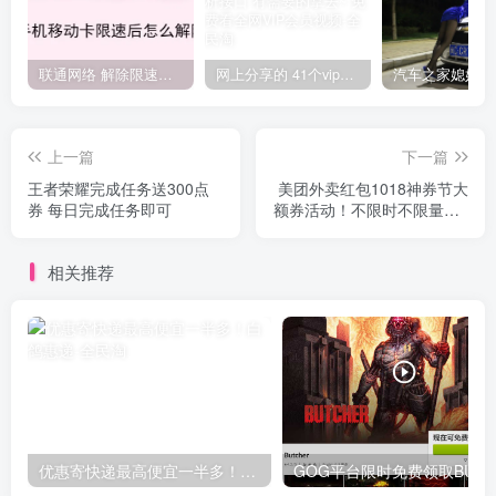
联通网络 解除限速方法参考！畅享、畅玩、老白干等及其它地区自测了
网上分享的 41个vip解析接口 有需要的拿去~ 免费看全网VIP会员视频
上一篇
下一篇
王者荣耀完成任务送300点
美团外卖红包1018神券节大
券 每日完成任务即可
额券活动！不限时不限量券3
张
相关推荐
优惠寄快递最高便宜一半多！白鸽惠递
G