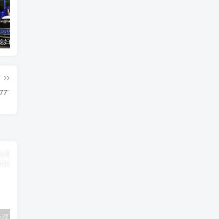
汽车之家媳妇当车模，四年大汇总，500多张媳妇图
优惠寄快递最高便宜一半多！白鸽惠递
GOG平台限时免费领取BUTCHER（屠夫）
篇
7”
联通卡用户可办理 5G优享9.9元5G会员权益包 20G流量和 享受 5G速率
广东移动 免费领取10G七天流量+免费一年黄金会员（每月5折视听会员、1G流量等）