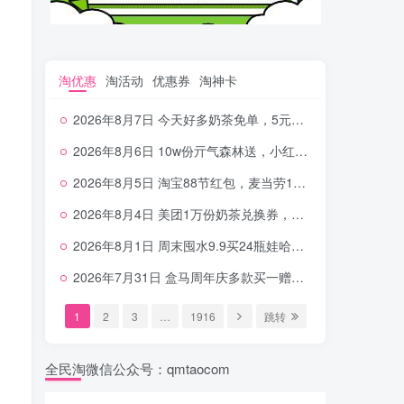
淘优惠
淘活动
优惠券
淘神卡
2026年8月7日 今天好多奶茶免单，5元农行省钱卡，京东抢0.01沪上，邮储5.88元等
2026年8月6日 10w份亓气森林送，小红书12元无门槛，中行电费30-10，0元柠檬水+0撸汉堡等
2026年8月5日 淘宝88节红包，麦当劳150万份柠檬水，三万份瑞幸免单，霸王9万份0.01券等
2026年8月4日 美团1万份奶茶兑换券，农行5E卡，中行支付超给利，美团领18个冰激凌，小米每天领2-6元等等
2026年8月1日 周末囤水9.9买24瓶娃哈哈，建行100元京东券，移动5元话费，麦当劳甜筒，交行立减金等
2026年7月31日 盒马周年庆多款买一赠一，饿了么拆红包，建行30立减金，农行领10元刷卡金等
1
2
3
…
1916
跳转
全民淘微信公众号：qmtaocom