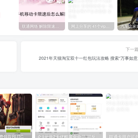
联通网络 解除限速方法参考！畅享、畅玩、老白干等及其它地区自测了
网上分享的 41个vip解析接口 有需要的拿去~ 免费看全网VIP会员视频
下一
2021年天猫淘宝双十一红包玩法攻略 搜索“万事如意7
GOG平台限时免费领取BUTCHER（屠夫）
0.1元开7天优酷黄金会员 可反复开通需要关闭自动续费