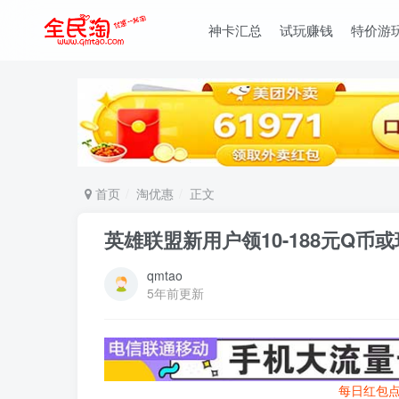
神卡汇总
试玩赚钱
特价游
首页
淘优惠
正文
英雄联盟新用户领10-188元Q币
qmtao
5年前更新
每日红包