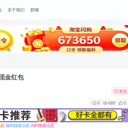
玩
关于我们
群聊
或现金红包
关注
0
680
0
点此
福利线报点此
24H线报点此