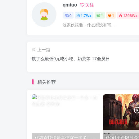
qmtao
关注
0
1.7W+
1
1
1396W+
这家伙很懒，什么都没有写...
上一篇
饿了么最低0元吃小吃、奶茶等 17会员日
相关推荐
优惠寄快递最高便宜一半多！白鸽惠递