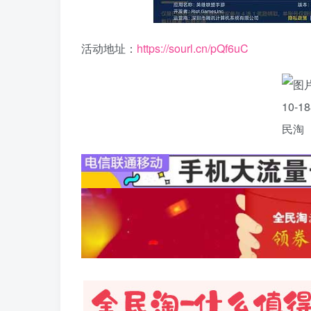
活动地址：
https://sourl.cn/pQf6uC