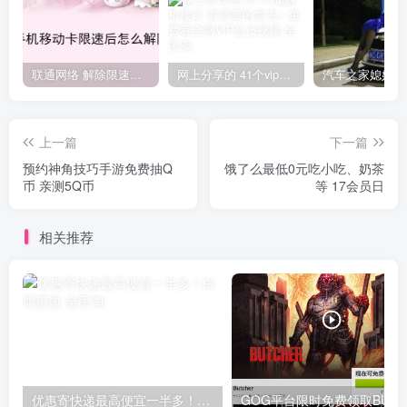
联通网络 解除限速方法参考！畅享、畅玩、老白干等及其它地区自测了
网上分享的 41个vip解析接口 有需要的拿去~ 免费看全网VIP会员视频
上一篇
下一篇
预约神角技巧手游免费抽Q
饿了么最低0元吃小吃、奶茶
币 亲测5Q币
等 17会员日
相关推荐
优惠寄快递最高便宜一半多！白鸽惠递
G