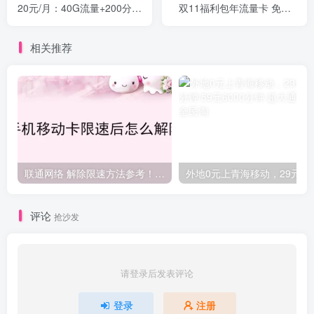
20元/月：40G流量+200分钟
双11福利包年流量卡 免费1
通话+超多权益领取~
年！
相关推荐
联通网络 解除限速方法参考！畅享、畅玩、老白干等及其它地区自测了
外地0元上青海
评论
抢沙发
请登录后发表评论
登录
注册