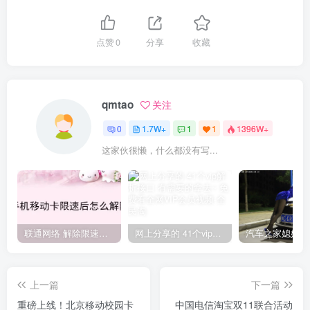
点赞
0
分享
收藏
qmtao
关注
0
1.7W+
1
1
1396W+
这家伙很懒，什么都没有写...
联通网络 解除限速方法参考！畅享、畅玩、老白干等及其它地区自测了
网上分享的 41个vip解析接口 有需要的拿去~ 免费看全网VIP会员视频
上一篇
下一篇
重磅上线！北京移动校园卡
中国电信淘宝双11联合活动