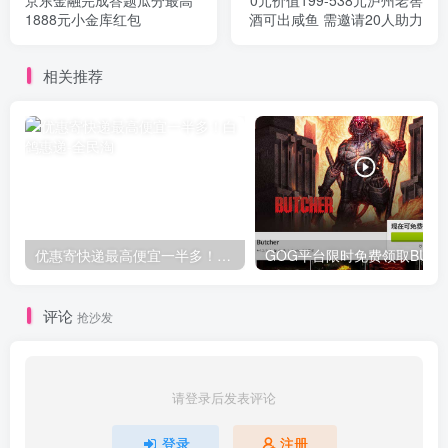
京东金融完成答题瓜分最高
0元价值199-538元泸州老窖
1888元小金库红包
酒可出咸鱼 需邀请20人助力
相关推荐
优惠寄快递最高便宜一半多！白鸽惠递
G
评论
抢沙发
请登录后发表评论
登录
注册