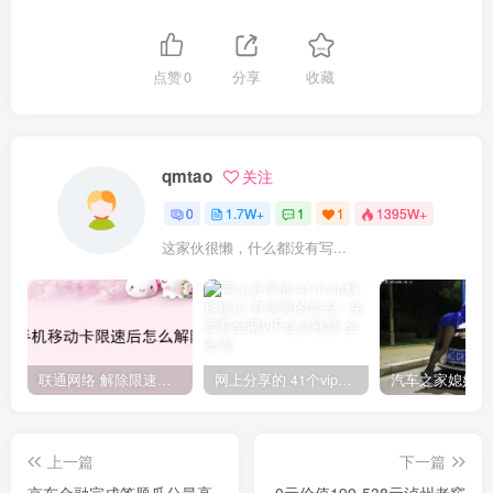
点赞
0
分享
收藏
qmtao
关注
0
1.7W+
1
1
1395W+
这家伙很懒，什么都没有写...
联通网络 解除限速方法参考！畅享、畅玩、老白干等及其它地区自测了
网上分享的 41个vip解析接口 有需要的拿去~ 免费看全网VIP会员视频
上一篇
下一篇