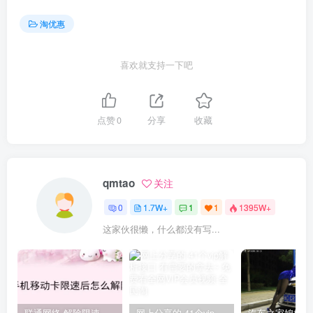
淘优惠
喜欢就支持一下吧
点赞
0
分享
收藏
qmtao
关注
0
1.7W+
1
1
1395W+
这家伙很懒，什么都没有写...