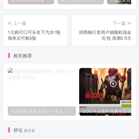
联通网络 解除限速方法参考！畅享、畅玩、老白干等及其它地区自测了
网上分享的 41个vip解析接口 有需要的拿去~ 免费看全网VIP会员视频
上一篇
下一篇
1元购可口可乐名下汽水1瓶
招商银行老用户抽随机现金
领券后可购3瓶
红包 亲测0.5元
相关推荐
优惠寄快递最高便宜一半多！白鸽惠递
G
评论
抢沙发