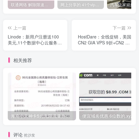
联通网络 解除限速方法参考！畅享、畅玩、老白干等及其它地区自测了
网上分享的 41个vip解析接口 有需要的拿去~ 免费看全网VIP会员视频
上一篇
下一篇
Linode：新用户注册送100
HostDare：全线促销，美国
美元,11个数据中心云服务器
CN2 GIA VPS 9折+CN2 GT
$5/月起
系列6.5折优惠，推荐稳定建
站
相关推荐
海南小天神卡5元无限流量办理的方法，5元流量不限量自行车来了
便宜域名优惠 6位数的.xyz
评论
抢沙发