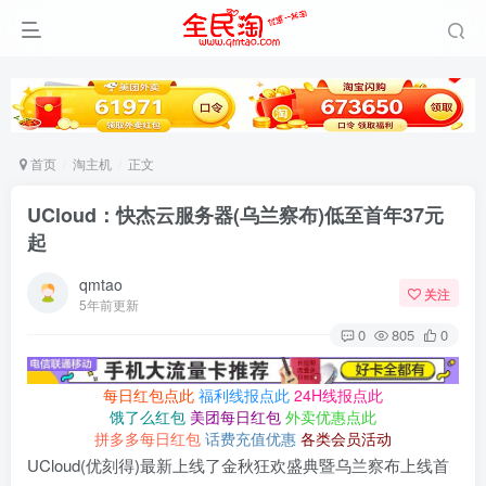
首页
淘主机
正文
UCloud：快杰云服务器(乌兰察布)低至首年37元
起
qmtao
关注
5年前更新
0
805
0
每日红包点此
福利线报点此
24H线报点此
饿了么红包
美团每日红包
外卖优惠点此
拼多多每日红包
话费充值优惠
各类会员活动
UCloud(优刻得)最新上线了金秋狂欢盛典暨乌兰察布上线首