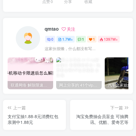
点赞
0
分享
收藏
qmtao
关注
0
1.7W+
1
1
1397W+
这家伙很懒，什么都没有写...
联通网络 解除限速方法参考！畅享、畅玩、老白干等及其它地区自测了
网上分享的 41个vip解析接口 有需要的拿去~ 免费看全网VIP会员视频
上一篇
下一篇
支付宝抽1.88-8元消费红包
淘宝免费抽会员盲盒 可抽腾
亲测中1.88元
讯、优酷、爱奇艺等