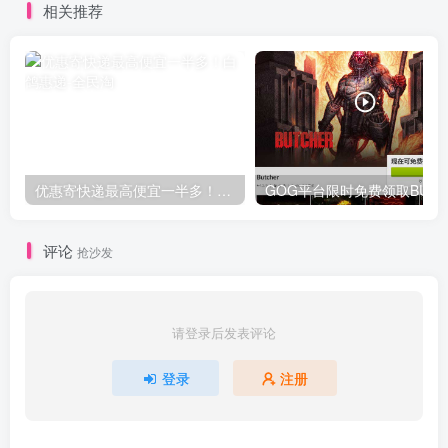
相关推荐
优惠寄快递最高便宜一半多！白鸽惠递
G
评论
抢沙发
请登录后发表评论
登录
注册