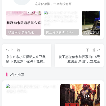
这家伙很懒，什么都没有写...
联通网络 解除限速方法参考！畅享、畅玩、老白干等及其它地区自测了
网上分享的 41个vip解析接口 有需要的拿去~ 免费看全网VIP会员视频
上一篇
下一篇
京东京东小家得新人京豆奖
皖工惠微信参与投票抽1-5元
励 下载京东小家APP免费领
立减金 亲测1元立减金
200京豆
相关推荐