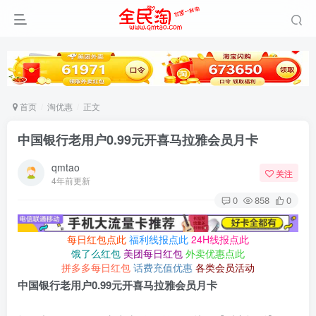
首页
淘优惠
正文
中国银行老用户0.99元开喜马拉雅会员月卡
qmtao
关注
4年前更新
0
858
0
每日红包点此
福利线报点此
24H线报点此
饿了么红包
美团每日红包
外卖优惠点此
拼多多每日红包
话费充值优惠
各类会员活动
中国银行老用户0.99元开喜马拉雅会员月卡