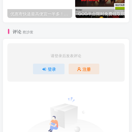
优惠寄快递最高便宜一半多！白鸽惠递
G
评论
抢沙发
请登录后发表评论
登录
注册