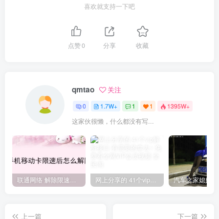
喜欢就支持一下吧
点赞
0
分享
收藏
qmtao
关注
0
1.7W+
1
1
1395W+
这家伙很懒，什么都没有写...
联通网络 解除限速方法参考！畅享、畅玩、老白干等及其它地区自测了
网上分享的 41个vip解析接口 有需要的拿去~ 免费看全网VIP会员视频
上一篇
下一篇