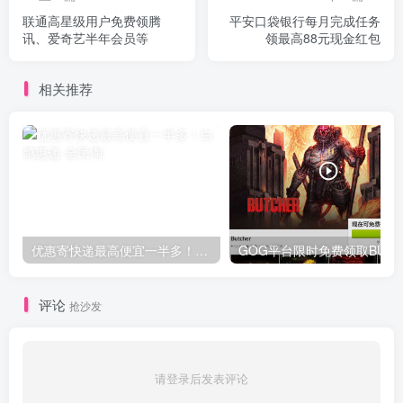
联通高星级用户免费领腾
平安口袋银行每月完成任务
讯、爱奇艺半年会员等
领最高88元现金红包
相关推荐
优惠寄快递最高便宜一半多！白鸽惠递
G
评论
抢沙发
请登录后发表评论