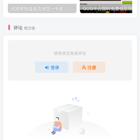
优惠寄快递最高便宜一半多！白鸽惠递
G
评论
抢沙发
请登录后发表评论
登录
注册