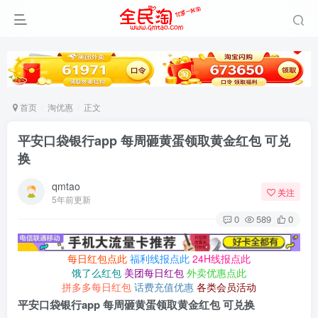
首页
淘优惠
正文
平安口袋银行app 每周砸黄蛋领取黄金红包 可兑
换
qmtao
关注
5年前更新
0
589
0
每日红包点此
福利线报点此
24H线报点此
饿了么红包
美团每日红包
外卖优惠点此
拼多多每日红包
话费充值优惠
各类会员活动
平安口袋银行app 每周砸黄蛋领取黄金红包 可兑换