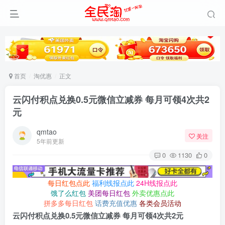
首页
淘优惠
正文
云闪付积点兑换0.5元微信立减券 每月可领4次共2
元
qmtao
关注
5年前更新
0
1130
0
每日红包点此
福利线报点此
24H线报点此
饿了么红包
美团每日红包
外卖优惠点此
拼多多每日红包
话费充值优惠
各类会员活动
云闪付积点兑换0.5元微信立减券 每月可领4次共2元