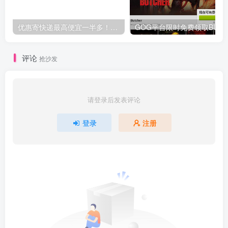
优惠寄快递最高便宜一半多！白鸽惠递
G
评论
抢沙发
请登录后发表评论
登录
注册