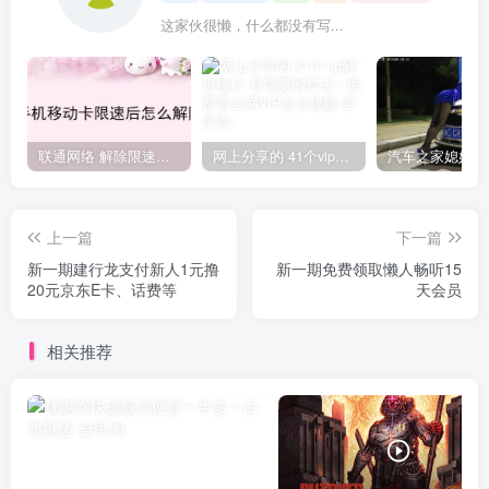
这家伙很懒，什么都没有写...
联通网络 解除限速方法参考！畅享、畅玩、老白干等及其它地区自测了
网上分享的 41个vip解析接口 有需要的拿去~ 免费看全网VIP会员视频
上一篇
下一篇
新一期建行龙支付新人1元撸
新一期免费领取懒人畅听15
20元京东E卡、话费等
天会员
相关推荐