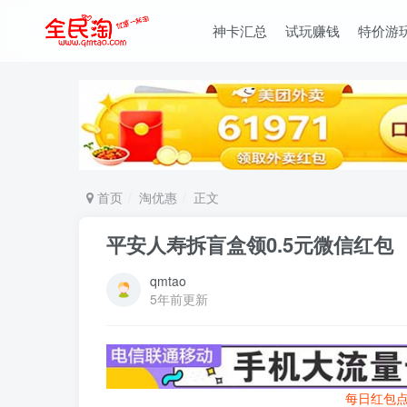
神卡汇总
试玩赚钱
特价游
首页
淘优惠
正文
平安人寿拆盲盒领0.5元微信红包
qmtao
5年前更新
每日红包