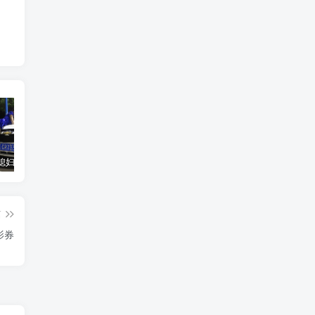
汽车之家媳妇当车模，四年大汇总，500多张媳妇图
优惠寄快递最高便宜一半多！白鸽惠递
GOG平台限时免费领取BUTCHER（屠夫）
篇
影券