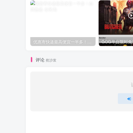
优惠寄快递最高便宜一半多！白鸽惠递
评论
抢沙发