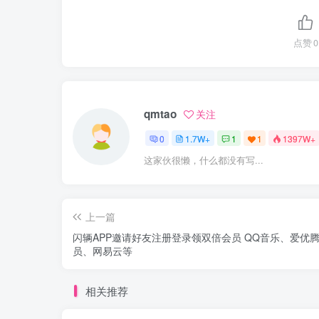
点赞
0
qmtao
关注
0
1.7W+
1
1
1397W+
这家伙很懒，什么都没有写...
上一篇
闪辆APP邀请好友注册登录领双倍会员 QQ音乐、爱优
员、网易云等
相关推荐