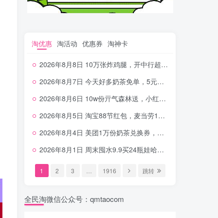
淘优惠
淘活动
优惠券
淘神卡
2026年8月8日 10万张炸鸡腿，开中行超给利，美团奶茶0.01，加油券，千问1.8~18.8体验金等
2026年8月7日 今天好多奶茶免单，5元农行省钱卡，京东抢0.01沪上，邮储5.88元等
2026年8月6日 10w份亓气森林送，小红书12元无门槛，中行电费30-10，0元柠檬水+0撸汉堡等
2026年8月5日 淘宝88节红包，麦当劳150万份柠檬水，三万份瑞幸免单，霸王9万份0.01券等
2026年8月4日 美团1万份奶茶兑换券，农行5E卡，中行支付超给利，美团领18个冰激凌，小米每天领2-6元等等
2026年8月1日 周末囤水9.9买24瓶娃哈哈，建行100元京东券，移动5元话费，麦当劳甜筒，交行立减金等
1
2
3
…
1916
跳转
全民淘微信公众号：qmtaocom