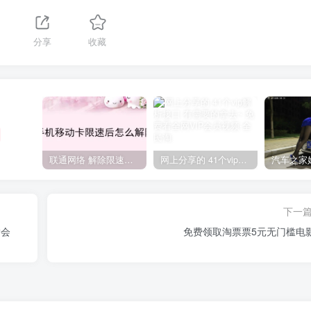
分享
收藏
联通网络 解除限速方法参考！畅享、畅玩、老白干等及其它地区自测了
网上分享的 41个vip解析接口 有需要的拿去~ 免费看全网VIP会员视频
下一
腾会
免费领取淘票票5元无门槛电