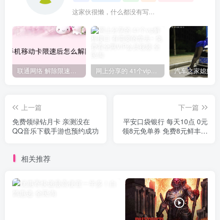
这家伙很懒，什么都没有写...
联通网络 解除限速方法参考！畅享、畅玩、老白干等及其它地区自测了
网上分享的 41个vip解析接口 有需要的拿去~ 免费看全网VIP会员视频
上一篇
下一篇
免费领绿钻月卡 亲测没在
平安口袋银行 每天10点 0元
QQ音乐下载手游也预约成功
领8元免单券 免费8元鲜丰水
果
相关推荐