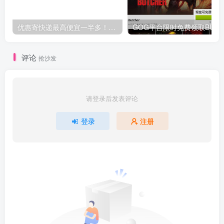
优惠寄快递最高便宜一半多！白鸽惠递
G
评论
抢沙发
请登录后发表评论
登录
注册