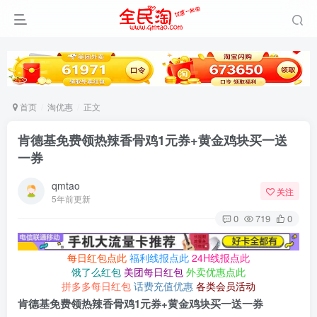
首页
淘优惠
正文
肯德基免费领热辣香骨鸡1元券+黄金鸡块买一送
一券
qmtao
关注
5年前更新
0
719
0
每日红包点此
福利线报点此
24H线报点此
饿了么红包
美团每日红包
外卖优惠点此
拼多多每日红包
话费充值优惠
各类会员活动
肯德基免费领热辣香骨鸡1元券+黄金鸡块买一送一券