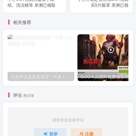
纸、洗洁精等 亲测已领取
买5片眼罩 亲测已领
相关推荐
优惠寄快递最高便宜一半多！白鸽惠递
G
评论
抢沙发
请登录后发表评论
登录
注册