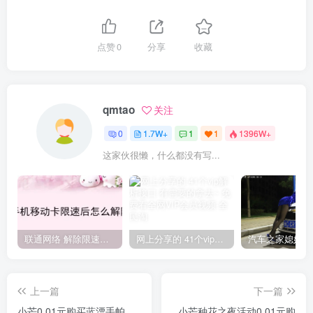
点赞
0
分享
收藏
qmtao
关注
0
1.7W+
1
1
1396W+
这家伙很懒，什么都没有写...
联通网络 解除限速方法参考！畅享、畅玩、老白干等及其它地区自测了
网上分享的 41个vip解析接口 有需要的拿去~ 免费看全网VIP会员视频
上一篇
下一篇
小芒0.01元购买蓝漂手帕
小芒种花之夜活动0.01元购