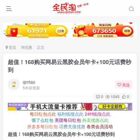
首页
淘优惠
正文
超值！168购买网易云黑胶会员年卡+100元话费秒
到
qmtao
关注
5年前更新
0
1045
0
每日红包点此
福利线报点此
24H线报点此
饿了么红包
美团每日红包
外卖优惠点此
拼多多每日红包
话费充值优惠
各类会员活动
超值！168购买网易云黑胶会员年卡+100元话费秒到