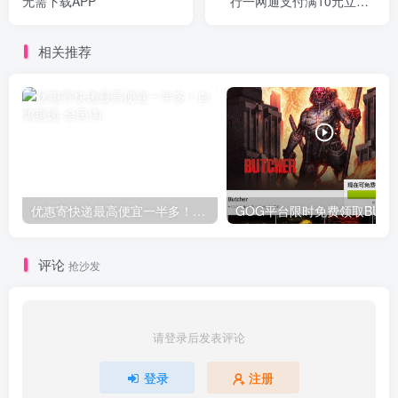
无需下载APP
行一网通支付满10元立减5
元
相关推荐
优惠寄快递最高便宜一半多！白鸽惠递
G
评论
抢沙发
请登录后发表评论
登录
注册