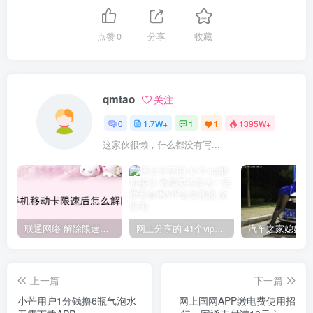
点赞
0
分享
收藏
qmtao
关注
0
1.7W+
1
1
1395W+
这家伙很懒，什么都没有写...
联通网络 解除限速方法参考！畅享、畅玩、老白干等及其它地区自测了
网上分享的 41个vip解析接口 有需要的拿去~ 免费看全网VIP会员视频
上一篇
下一篇
小芒用户1分钱撸6瓶气泡水
网上国网APP缴电费使用招