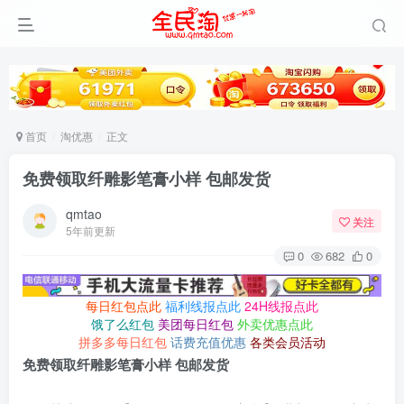
首页
淘优惠
正文
免费领取纤雕影笔膏小样 包邮发货
qmtao
关注
5年前更新
0
682
0
每日红包点此
福利线报点此
24H线报点此
饿了么红包
美团每日红包
外卖优惠点此
拼多多每日红包
话费充值优惠
各类会员活动
免费领取纤雕影笔膏小样 包邮发货