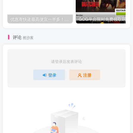
优惠寄快递最高便宜一半多！白鸽惠递
G
评论
抢沙发
请登录后发表评论
登录
注册