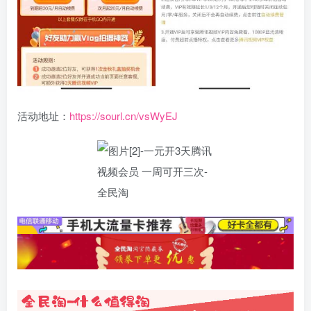
活动地址：
https://sourl.cn/vsWyEJ