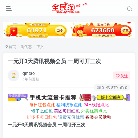
首页
淘优惠
正文
一元开3天腾讯视频会员 一周可开三次
qmtao
关注
5年前更新
0
879
0
每日红包点此
福利线报点此
24H线报点此
饿了么红包
美团每日红包
外卖优惠点此
拼多多每日红包
话费充值优惠
各类会员活动
一元开3天腾讯视频会员 一周可开三次