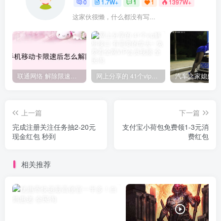
0
1.7W+
1
1
1397W+
这家伙很懒，什么都没有写...
联通网络 解除限速方法参考！畅享、畅玩、老白干等及其它地区自测了
网上分享的 41个vip解析接口 有需要的拿去~ 免费看全网VIP会员视频
上一篇
下一篇
完成注册关注任务抽2-20元
支付宝小荷包免费领1-3元消
现金红包 秒到
费红包
相关推荐