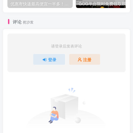
优惠寄快递最高便宜一半多！白鸽惠递
G
评论
抢沙发
请登录后发表评论
登录
注册