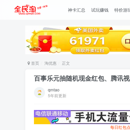
神卡汇总
试玩赚钱
特价游
首页
淘优惠
正文
百事乐元抽随机现金红包、腾讯视
qmtao
5年前更新
每日红包