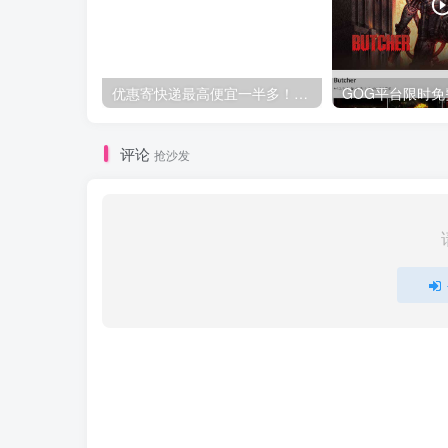
优惠寄快递最高便宜一半多！白鸽惠递
评论
抢沙发