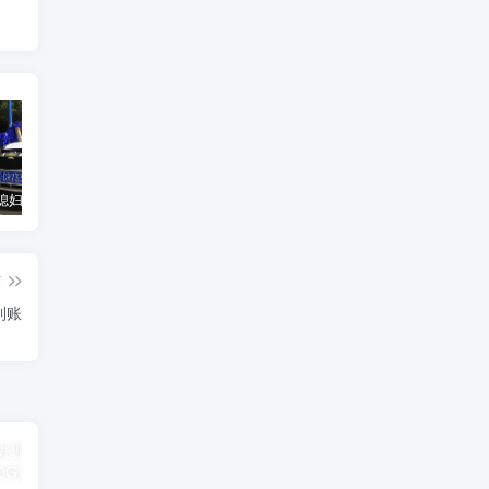
汽车之家媳妇当车模，四年大汇总，500多张媳妇图
优惠寄快递最高便宜一半多！白鸽惠递
GOG平台限时免费领取BUTCHER（屠夫）
篇
到账