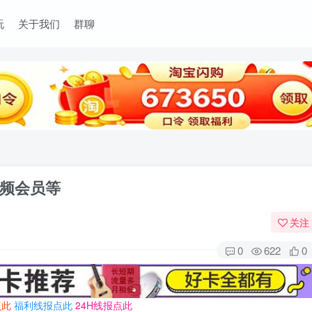
玩
关于我们
群聊
频会员等
关注
0
622
0
点此
福利线报点此
24H线报点此