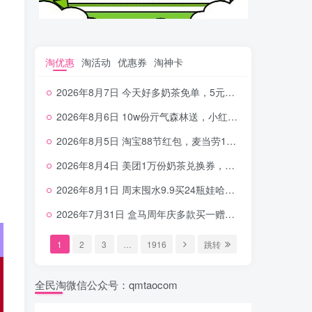
淘优惠
淘活动
优惠券
淘神卡
2026年8月7日 今天好多奶茶免单，5元农行省钱卡，京东抢0.01沪上，邮储5.88元等
2026年8月6日 10w份亓气森林送，小红书12元无门槛，中行电费30-10，0元柠檬水+0撸汉堡等
2026年8月5日 淘宝88节红包，麦当劳150万份柠檬水，三万份瑞幸免单，霸王9万份0.01券等
2026年8月4日 美团1万份奶茶兑换券，农行5E卡，中行支付超给利，美团领18个冰激凌，小米每天领2-6元等等
2026年8月1日 周末囤水9.9买24瓶娃哈哈，建行100元京东券，移动5元话费，麦当劳甜筒，交行立减金等
2026年7月31日 盒马周年庆多款买一赠一，饿了么拆红包，建行30立减金，农行领10元刷卡金等
1
2
3
…
1916
跳转
全民淘微信公众号：qmtaocom