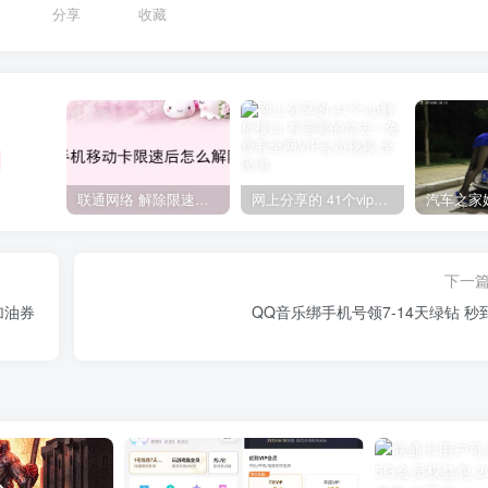
分享
收藏
联通网络 解除限速方法参考！畅享、畅玩、老白干等及其它地区自测了
网上分享的 41个vip解析接口 有需要的拿去~ 免费看全网VIP会员视频
下一
加油券
QQ音乐绑手机号领7-14天绿钻 秒