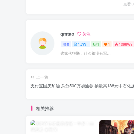
点赞
0
qmtao
关注
0
1.7W+
1
1
1396W+
这家伙很懒，什么都没有写...
上一篇
支付宝国庆加油 瓜分500万加油券 抽最高188元中石化
相关推荐