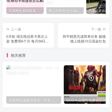
联通网络 解除限速方法参考！畅享、畅玩、老白干等及其它地区自测了
网上分享的 41个vip解析接口 有需要的拿去~ 免费看全网VIP会员视频
上一篇
下一篇
0月租 湖北电信星卡再次上
和平精英完成简单任务 躲猫
架 免费用6个月 每月56G流
猫上线领10元现金红包
量+100分钟通话
相关推荐
优惠寄快递最高便宜一半多！白鸽惠递
G