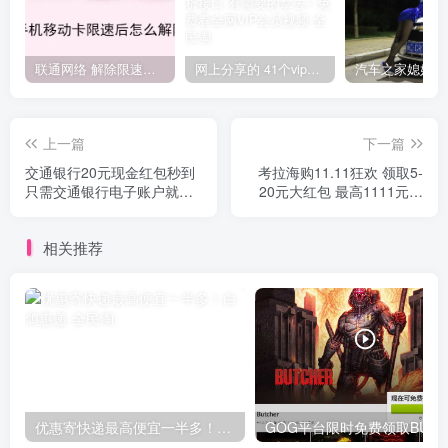
联通网络 解除限速方法参考！畅享、畅玩、老白干等及其它地区自测了
网上分享的 41个vip解析接口 有需要的拿去~ 免费看全网VIP会员视频
上一篇
下一篇
交通银行20元现金红包秒到
考拉海购11.11狂欢 领取5-
只需交通银行电子账户就可
20元大红包 最高1111元红
参加
包
相关推荐
优惠寄快递最高便宜一半多！白鸽惠递
G