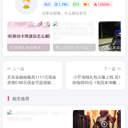
0
1.7W+
1
1
1396W+
这家伙很懒，什么都没有写...
联通网络 解除限速方法参考！畅享、畅玩、老白干等及其它地区自测了
网上分享的 41个vip解析接口 有需要的拿去~ 免费看全网VIP会员视频
上一篇
下一篇
京东金融抽最高1111元现金
小芒省钱礼包火爆上线 花1
亲测0.88元现金可提现银行
块钱得50元 1笔回本净赚49
卡
元
相关推荐