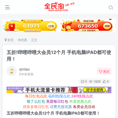
首页
淘优惠
正文
五折!哔哩哔哩大会员12个月 手机电脑iPAD都可使
用！
qmtao
关注
5年前更新
0
1929
0
每日红包点此
福利线报点此
24H线报点此
饿了么红包
美团每日红包
外卖优惠点此
拼多多每日红包
话费充值优惠
各类会员活动
五折哔哩哔哩大会员12个月 手机电脑iPAD都可使用！