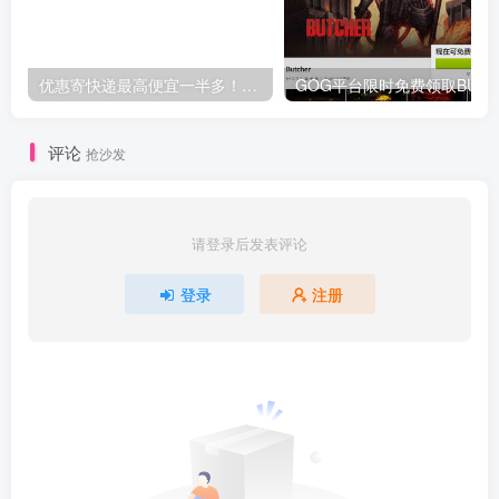
优惠寄快递最高便宜一半多！白鸽惠递
G
评论
抢沙发
请登录后发表评论
登录
注册