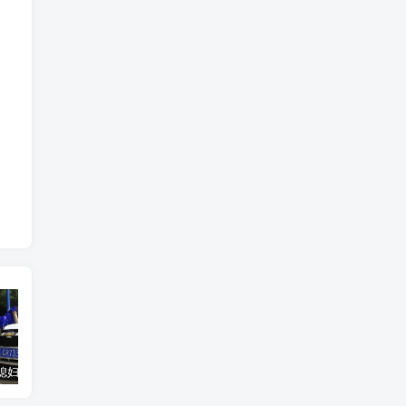
汽车之家媳妇当车模，四年大汇总，500多张媳妇图
优惠寄快递最高便宜一半多！白鸽惠递
GOG平台限时免费领取BUTCHER（屠夫）