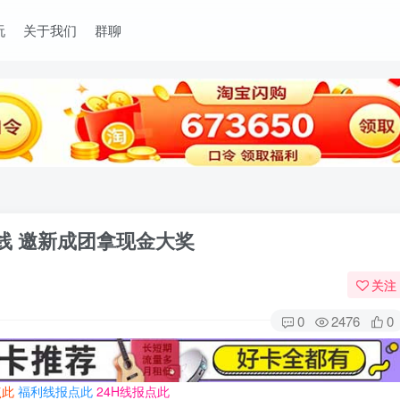
玩
关于我们
群聊
上线 邀新成团拿现金大奖
关注
0
2476
0
点此
福利线报点此
24H线报点此