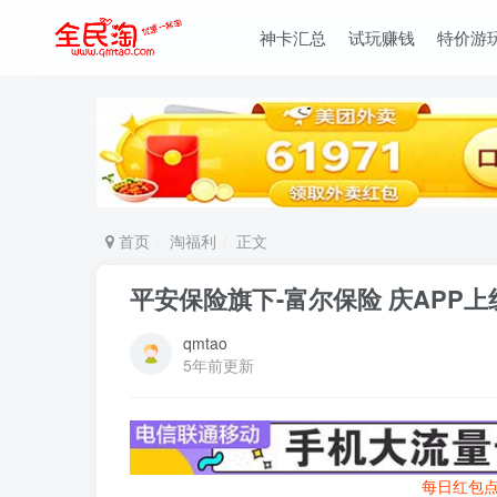
神卡汇总
试玩赚钱
特价游
首页
淘福利
正文
平安保险旗下-富尔保险 庆APP
qmtao
5年前更新
每日红包