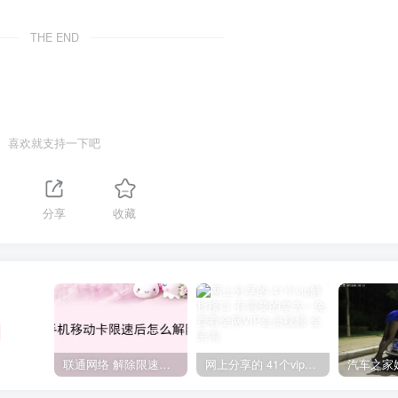
THE END
喜欢就支持一下吧
分享
收藏
联通网络 解除限速方法参考！畅享、畅玩、老白干等及其它地区自测了
网上分享的 41个vip解析接口 有需要的拿去~ 免费看全网VIP会员视频