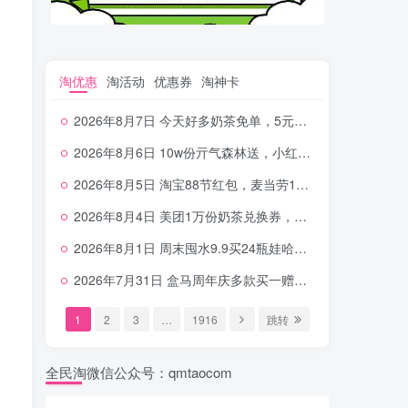
淘优惠
淘活动
优惠券
淘神卡
2026年8月7日 今天好多奶茶免单，5元农行省钱卡，京东抢0.01沪上，邮储5.88元等
2026年8月6日 10w份亓气森林送，小红书12元无门槛，中行电费30-10，0元柠檬水+0撸汉堡等
2026年8月5日 淘宝88节红包，麦当劳150万份柠檬水，三万份瑞幸免单，霸王9万份0.01券等
2026年8月4日 美团1万份奶茶兑换券，农行5E卡，中行支付超给利，美团领18个冰激凌，小米每天领2-6元等等
2026年8月1日 周末囤水9.9买24瓶娃哈哈，建行100元京东券，移动5元话费，麦当劳甜筒，交行立减金等
2026年7月31日 盒马周年庆多款买一赠一，饿了么拆红包，建行30立减金，农行领10元刷卡金等
1
2
3
…
1916
跳转
全民淘微信公众号：qmtaocom