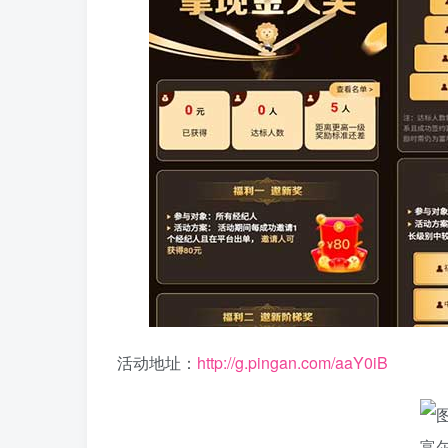
活动地址：
http://g.pingan.com/aaY0iB