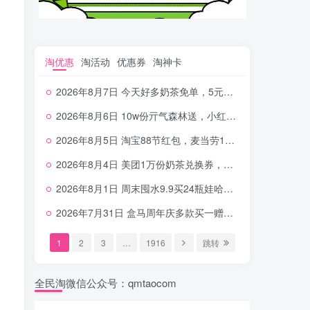
淘优惠
淘活动
优惠券
淘神卡
2026年8月7日 今天好多奶茶免单，5元农行省钱卡，京东抢0.01沪上，邮储5.88元等
2026年8月6日 10w份亓气森林送，小红书12元无门槛，中行电费30-10，0元柠檬水+0撸汉堡等
2026年8月5日 淘宝88节红包，麦当劳150万份柠檬水，三万份瑞幸免单，霸王9万份0.01券等
2026年8月4日 美团1万份奶茶兑换券，农行5E卡，中行支付超给利，美团领18个冰激凌，小米每天领2-6元等等
2026年8月1日 周末囤水9.9买24瓶娃哈哈，建行100元京东券，移动5元话费，麦当劳甜筒，交行立减金等
2026年7月31日 盒马周年庆多款买一赠一，饿了么拆红包，建行30立减金，农行领10元刷卡金等
1
2
3
…
1916
跳转
全民淘微信公众号：qmtaocom