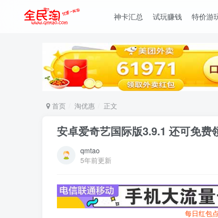
神卡汇总
试玩赚钱
特价游
首页
淘优惠
正文
安卓爱奇艺国际版3.9.1 还可免
qmtao
5年前更新
每日红包