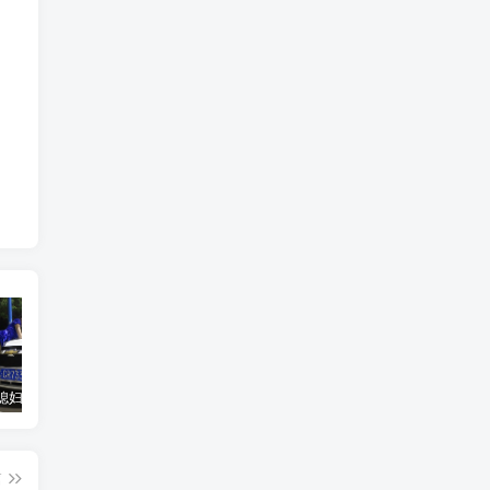
汽车之家媳妇当车模，四年大汇总，500多张媳妇图
优惠寄快递最高便宜一半多！白鸽惠递
GOG平台限时免费领取BUTCHER（屠夫）
篇