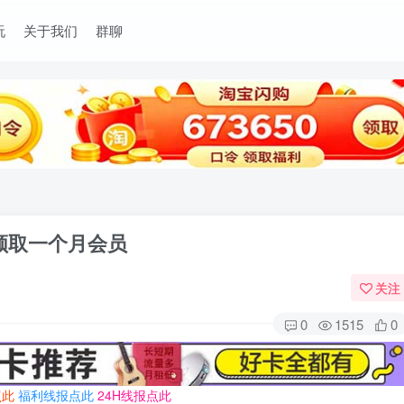
玩
关于我们
群聊
费领取一个月会员
关注
0
1515
0
点此
福利线报点此
24H线报点此