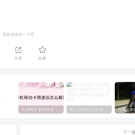
喜欢就支持一下吧
分享
收藏
联通网络 解除限速方法参考！畅享、畅玩、老白干等及其它地区自测了
网上分享的 41个vip解析接口 有需要的拿去~ 免费看全网VIP会员视频
下一