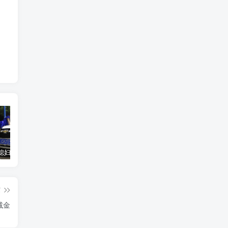
汽车之家媳妇当车模，四年大汇总，500多张媳妇图
优惠寄快递最高便宜一半多！白鸽惠递
GOG平台限时免费领取BUTCHER（屠夫）
篇
减金