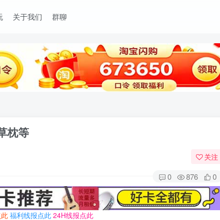
玩
关于我们
群聊
草枕等
关注
0
876
0
点此
福利线报点此
24H线报点此