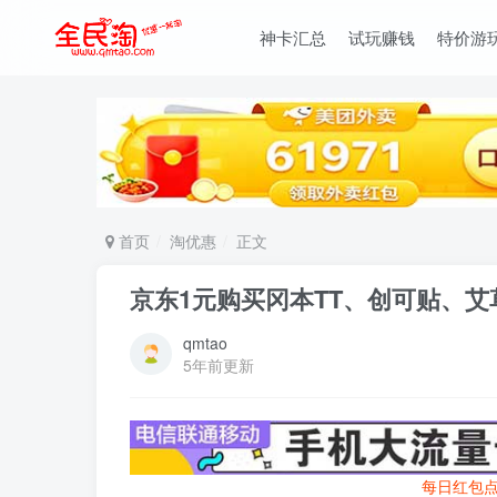
神卡汇总
试玩赚钱
特价游
首页
淘优惠
正文
京东1元购买冈本TT、创可贴、艾
qmtao
5年前更新
每日红包