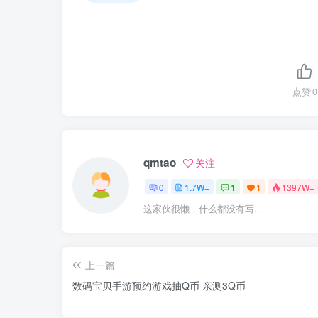
点赞
0
qmtao
关注
0
1.7W+
1
1
1397W+
这家伙很懒，什么都没有写...
上一篇
数码宝贝手游预约游戏抽Q币 亲测3Q币