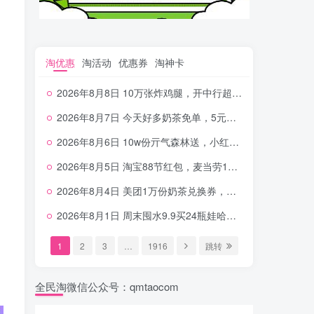
淘优惠
淘活动
优惠券
淘神卡
2026年8月8日 10万张炸鸡腿，开中行超给利，美团奶茶0.01，加油券，千问1.8~18.8体验金等
2026年8月7日 今天好多奶茶免单，5元农行省钱卡，京东抢0.01沪上，邮储5.88元等
2026年8月6日 10w份亓气森林送，小红书12元无门槛，中行电费30-10，0元柠檬水+0撸汉堡等
2026年8月5日 淘宝88节红包，麦当劳150万份柠檬水，三万份瑞幸免单，霸王9万份0.01券等
2026年8月4日 美团1万份奶茶兑换券，农行5E卡，中行支付超给利，美团领18个冰激凌，小米每天领2-6元等等
2026年8月1日 周末囤水9.9买24瓶娃哈哈，建行100元京东券，移动5元话费，麦当劳甜筒，交行立减金等
1
2
3
…
1916
跳转
全民淘微信公众号：qmtaocom