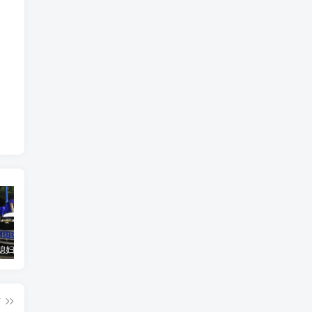
汽车之家媳妇当车模，四年大汇总，500多张媳妇图
优惠寄快递最高便宜一半多！白鸽惠递
GOG平台限时免费领取BUTCHER（屠夫）
篇