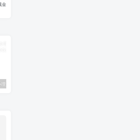
减金
联通卡用户可办理 5G优享9.9元5G会员权益包 20G流量和 享受 5G速率
广东移动 免费领取10G七天流量+免费一年黄金会员（每月5折视听会员、1G流量等）