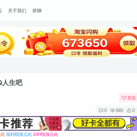
玩
关于我们
群聊
Q人生吧
关注
0
880
0
点此
福利线报点此
24H线报点此