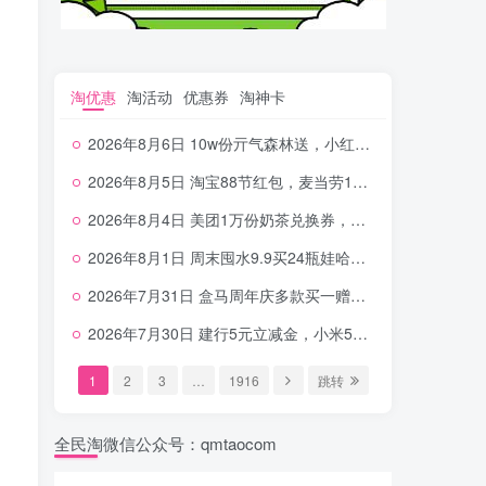
淘优惠
淘活动
优惠券
淘神卡
2026年8月6日 10w份亓气森林送，小红书12元无门槛，中行电费30-10，0元柠檬水+0撸汉堡等
2026年8月5日 淘宝88节红包，麦当劳150万份柠檬水，三万份瑞幸免单，霸王9万份0.01券等
2026年8月4日 美团1万份奶茶兑换券，农行5E卡，中行支付超给利，美团领18个冰激凌，小米每天领2-6元等等
2026年8月1日 周末囤水9.9买24瓶娃哈哈，建行100元京东券，移动5元话费，麦当劳甜筒，交行立减金等
2026年7月31日 盒马周年庆多款买一赠一，饿了么拆红包，建行30立减金，农行领10元刷卡金等
2026年7月30日 建行5元立减金，小米5元，抢2500份爷爷不泡茶，闪购20-20，3元吃瑞幸咖啡等
1
2
3
…
1916
跳转
全民淘微信公众号：qmtaocom