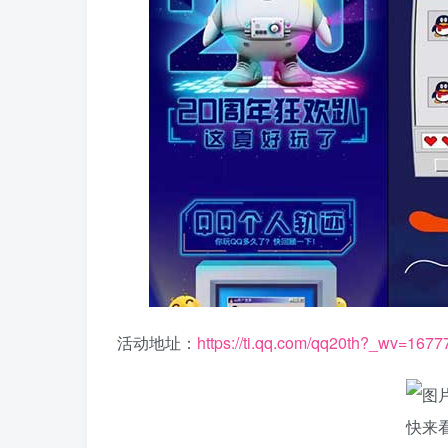
活动地址：
https://ti.qq.com/qq20th?_wv=167