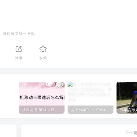
喜欢就支持一下吧
分享
收藏
联通网络 解除限速方法参考！畅享、畅玩、老白干等及其它地区自测了
网上分享的 41个vip解析接口 有需要的拿去~ 免费看全网VIP会员视频
下一