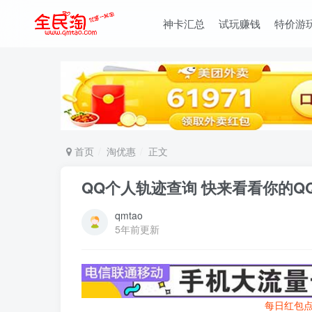
神卡汇总
试玩赚钱
特价游
首页
淘优惠
正文
QQ个人轨迹查询 快来看看你的Q
qmtao
5年前更新
每日红包