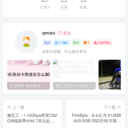
点赞
0
分享
收藏
qmtao
关注
0
1.7W+
1
1
1397W+
这家伙很懒，什么都没有写...
联通网络 解除限速方法参考！畅享、畅玩、老白干等及其它地区自测了
网上分享的 41个vip解析接口 有需要的拿去~ 免费看全网VIP会员视频
上一篇
下一篇
搬瓦工：1-10Gbps带宽CN2
FirstByte：8.4元/月/512MB
GIA线路季付46.7美元起,香
内存/5GB SSD空间/不限流
港/美国机房
量/100Mbps-200Mbps端