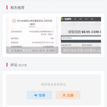
口/KVM/新加坡
相关推荐
海南小天神卡5元无限流量办理的方法，5元流量不限量自行车来了
便宜域名优惠 6位数的.xyz
评论
抢沙发
请登录后发表评论
登录
注册