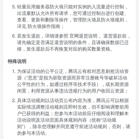
轻量应用服务器防火墙只能对实例的入流量进行控制，
出流量默认允许所有请求，您可通过控制台进行创建、
查看、更新和删除等操作，管理防火墙及防火墙规则，
详见
防火墙操作指南
；
若发生退款，详细请参照
官网退货说明
。退货退款前，
请先确定是否满足退货说明的条件，且请确保数据已迁
移，发生退款后不再恢复对应的购买数量资格。
特殊说明
为保证活动的公平公正，腾讯云有权对恶意刷抢活动资
源（“恶意”是指为获取资源而异常注册账号等破坏活动
公平性的行为，如通过程序等技术手段），或长期资源
闲置，利用资源从事违法违规行为的用户收回云资源；
具体活动规则以活动页公布内容为准，腾讯云可以根据
实际情况调整活动规则且即时生效，但不影响调整前用
户已获得的利益；您参与本活动前应仔细阅读和理解本
活动说明及活动页面具体规则内容（统称“活动规
则”），除非您理解并同意遵守前述活动规则，否则，请
勿参与本活动。