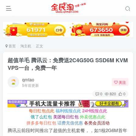
首页
淘主机
正文
超值羊毛 腾讯云：免费送2C4G50G SSD6M KVM
VPS一台，免费一年
qmtao
关注
5年前更新
0
820
0
每日红包点此
福利线报点此
24H线报点此
饿了么红包
美团每日红包
外卖优惠点此
拼多多每日红包
话费充值优惠
各类会员活动
腾讯云前段时间推出了超值的主机套餐，，如1核2G6M首年