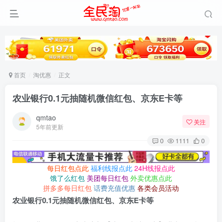
首页
淘优惠
正文
农业银行0.1元抽随机微信红包、京东E卡等
qmtao
关注
5年前更新
0
1111
0
每日红包点此
福利线报点此
24H线报点此
饿了么红包
美团每日红包
外卖优惠点此
拼多多每日红包
话费充值优惠
各类会员活动
农业银行0.1元抽随机微信红包、京东E卡等