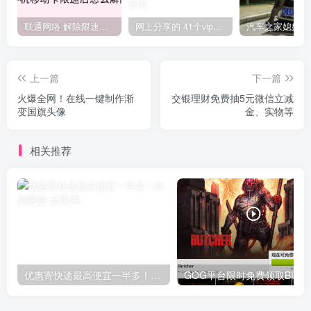
联通网络 解除限速方法参考！畅享、畅玩、老白干等及其它地区自测了
网上分享的 41个vip解析接口 有需要的拿去~ 免费看全网VIP会员视频
上一篇
下一篇
火爆全网！在线一键制作渐
交银理财免费抽5元微信立减
变国旗头像
金、实物等
相关推荐
优惠寄快递最高便宜一半多！白鸽惠递
G