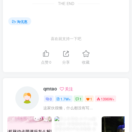
THE END
淘优惠
喜欢就支持一下吧
点赞
0
分享
收藏
qmtao
关注
0
1.7W+
1
1
1396W+
这家伙很懒，什么都没有写...