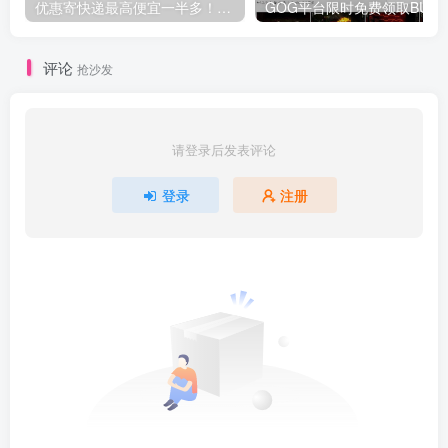
优惠寄快递最高便宜一半多！白鸽惠递
G
评论
抢沙发
请登录后发表评论
登录
注册