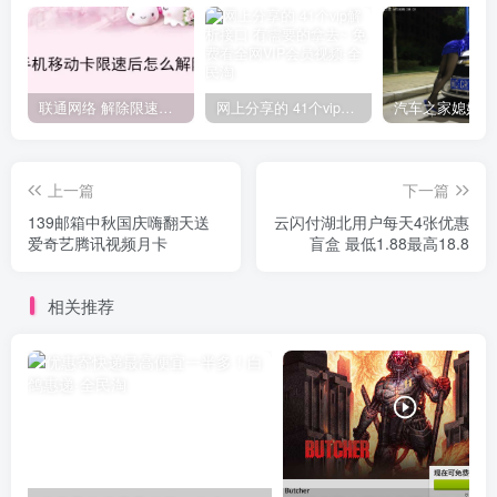
联通网络 解除限速方法参考！畅享、畅玩、老白干等及其它地区自测了
网上分享的 41个vip解析接口 有需要的拿去~ 免费看全网VIP会员视频
上一篇
下一篇
139邮箱中秋国庆嗨翻天送
云闪付湖北用户每天4张优惠
爱奇艺腾讯视频月卡
盲盒 最低1.88最高18.8
相关推荐