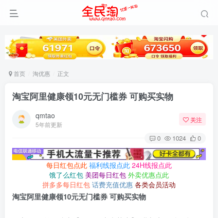
首页
淘优惠
正文
淘宝阿里健康领10元无门槛券 可购买实物
qmtao
关注
5年前更新
0
1024
0
每日红包点此
福利线报点此
24H线报点此
饿了么红包
美团每日红包
外卖优惠点此
拼多多每日红包
话费充值优惠
各类会员活动
淘宝阿里健康领10元无门槛券 可购买实物