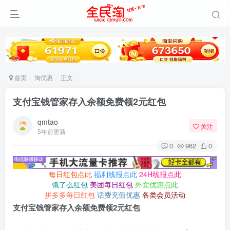
首页
淘优惠
正文
支付宝钱管家存入余额免费领2元红包
qmtao
关注
5年前更新
0
962
0
每日红包点此
福利线报点此
24H线报点此
饿了么红包
美团每日红包
外卖优惠点此
拼多多每日红包
话费充值优惠
各类会员活动
支付宝钱管家存入余额免费领2元红包