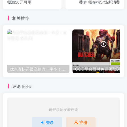
需满50元可用
费券 需在指定场所消费
相关推荐
优惠寄快递最高便宜一半多！白鸽惠递
G
评论
抢沙发
请登录后发表评论
登录
注册