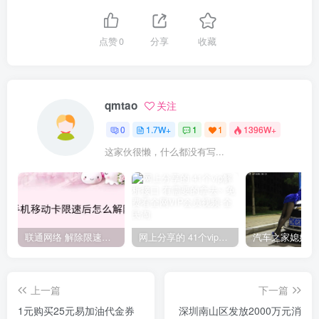
点赞
0
分享
收藏
qmtao
关注
0
1.7W+
1
1
1396W+
这家伙很懒，什么都没有写...
联通网络 解除限速方法参考！畅享、畅玩、老白干等及其它地区自测了
网上分享的 41个vip解析接口 有需要的拿去~ 免费看全网VIP会员视频
上一篇
下一篇
1元购买25元易加油代金券
深圳南山区发放2000万元消