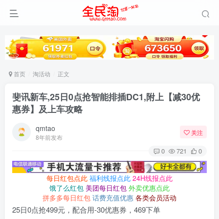
首页
淘活动
正文
斐讯新车,25日0点抢智能排插DC1,附上【减30优
惠券】及上车攻略
qmtao
关注
8年前发布
0
721
0
每日红包点此
福利线报点此
24H线报点此
饿了么红包
美团每日红包
外卖优惠点此
拼多多每日红包
话费充值优惠
各类会员活动
25日0点抢499元，配合用-30优惠券，469下单