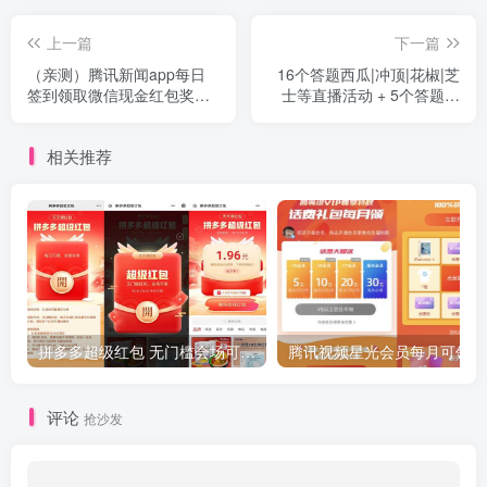
上一篇
下一篇
（亲测）腾讯新闻app每日
16个答题西瓜|冲顶|花椒|芝
签到领取微信现金红包奖励
士等直播活动 + 5个答题辅
（满3元提现）
助软件 平分百万支付宝现金
~~~附时间，日入上千不是
相关推荐
梦，好活动要赶早
拼多多超级红包 无门槛会场可用 天天可领 最高88.88元
评论
抢沙发