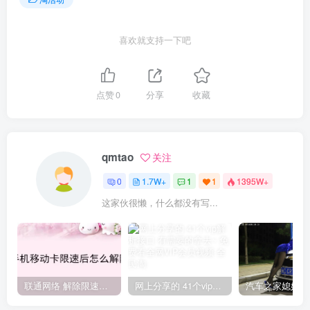
喜欢就支持一下吧
点赞
0
分享
收藏
qmtao
关注
0
1.7W+
1
1
1395W+
这家伙很懒，什么都没有写...
联通网络 解除限速方法参考！畅享、畅玩、老白干等及其它地区自测了
网上分享的 41个vip解析接口 有需要的拿去~ 免费看全网VIP会员视频