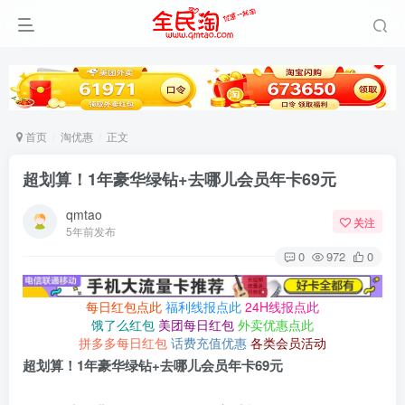
首页
淘优惠
正文
超划算！1年豪华绿钻+去哪儿会员年卡69元
qmtao
关注
5年前发布
0
972
0
每日红包点此
福利线报点此
24H线报点此
饿了么红包
美团每日红包
外卖优惠点此
拼多多每日红包
话费充值优惠
各类会员活动
超划算！1年豪华绿钻+去哪儿会员年卡69元