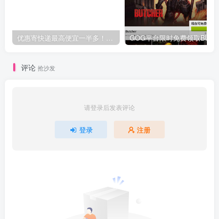
优惠寄快递最高便宜一半多！白鸽惠递
G
评论
抢沙发
请登录后发表评论
登录
注册