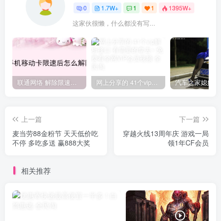
0
1.7W+
1
1
1395W+
这家伙很懒，什么都没有写...
联通网络 解除限速方法参考！畅享、畅玩、老白干等及其它地区自测了
网上分享的 41个vip解析接口 有需要的拿去~ 免费看全网VIP会员视频
上一篇
下一篇
麦当劳88金粉节 天天低价吃
穿越火线13周年庆 游戏一局
不停 多吃多送 赢888大奖
领1年CF会员
相关推荐