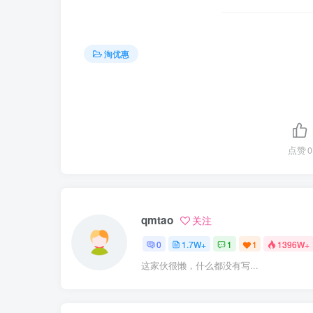
淘优惠
点赞
0
qmtao
关注
0
1.7W+
1
1
1396W+
这家伙很懒，什么都没有写...