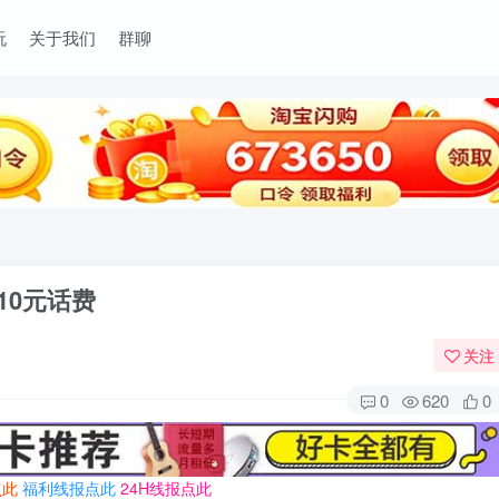
玩
关于我们
群聊
10元话费
关注
0
620
0
点此
福利线报点此
24H线报点此