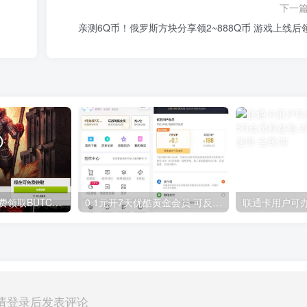
下一
亲测6Q币！俄罗斯方块分享领2~888Q币 游戏上线后
GOG平台限时免费领取BUTCHER（屠夫）
0.1元开7天优酷黄金会员 可反复开通需要关闭自动续费
请登录后发表评论