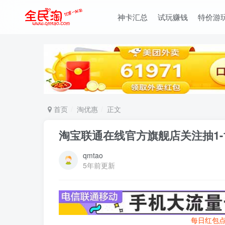
神卡汇总
试玩赚钱
特价游
首页
淘优惠
正文
淘宝联通在线官方旗舰店关注抽1-
qmtao
5年前更新
每日红包