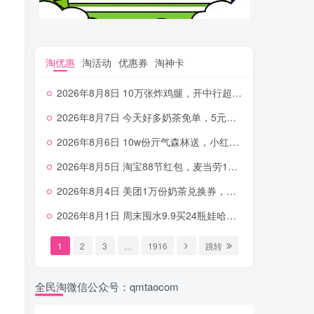
淘优惠
淘活动
优惠券
淘神卡
2026年8月8日 10万张炸鸡腿，开中行超给利，美团奶茶0.01，加油券，千问1.8~18.8体验金等
2026年8月7日 今天好多奶茶免单，5元农行省钱卡，京东抢0.01沪上，邮储5.88元等
2026年8月6日 10w份亓气森林送，小红书12元无门槛，中行电费30-10，0元柠檬水+0撸汉堡等
2026年8月5日 淘宝88节红包，麦当劳150万份柠檬水，三万份瑞幸免单，霸王9万份0.01券等
2026年8月4日 美团1万份奶茶兑换券，农行5E卡，中行支付超给利，美团领18个冰激凌，小米每天领2-6元等等
2026年8月1日 周末囤水9.9买24瓶娃哈哈，建行100元京东券，移动5元话费，麦当劳甜筒，交行立减金等
1
2
3
…
1916
跳转
全民淘微信公众号：qmtaocom