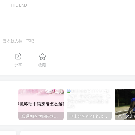
THE END
喜欢就支持一下吧
分享
收藏
联通网络 解除限速方法参考！畅享、畅玩、老白干等及其它地区自测了
网上分享的 41个vip解析接口 有需要的拿去~ 免费看全网VIP会员视频