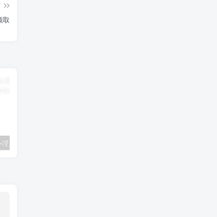
篇
领取
联通卡用户可办理 5G优享9.9元5G会员权益包 20G流量和 享受 5G速率
广东移动 免费领取10G七天流量+免费一年黄金会员（每月5折视听会员、1G流量等）