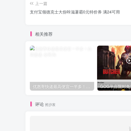
上一篇
支付宝领德克士大份咔滋薯霸0元特价券 满24可用
相关推荐
优惠寄快递最高便宜一半多！白鸽惠递
评论
抢沙发