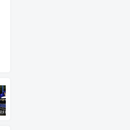
汽车之家媳妇当车模，四年大汇总，500多张媳妇图
优惠寄快递最高便宜一半多！白鸽惠递
GOG平台限时免费领取BUTCHER（屠夫）