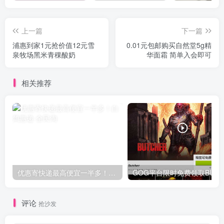
上一篇
下一篇
浦惠到家1元抢价值12元雪
0.01元包邮购买自然堂5g精
泉牧场黑米青稞酸奶
华面霜 简单入会即可
相关推荐
优惠寄快递最高便宜一半多！白鸽惠递
G
评论
抢沙发