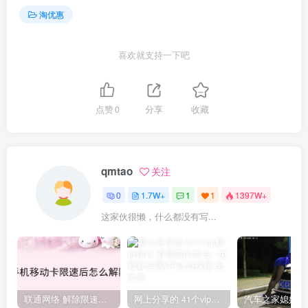
淘优惠
喜欢就支持一下吧
点赞
0
分享
收藏
qmtao
关注
0
1.7W+
1
1
1397W+
这家伙很懒，什么都没有写...
联通网络 解除限速方法参考！畅享、畅玩、老白干等及其它地区自测了
网上分享的 41个vip解析接口 有需要的拿去~ 免费看全网VIP会员视频